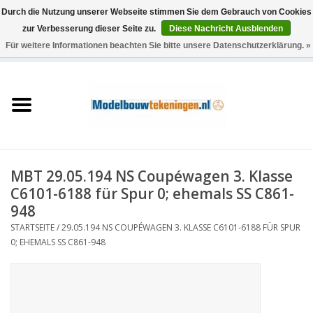
Durch die Nutzung unserer Webseite stimmen Sie dem Gebrauch von Cookies
zur Verbesserung dieser Seite zu.
Diese Nachricht Ausblenden
Für weitere Informationen beachten Sie bitte unsere Datenschutzerklärung. »
0 Artikel - €0,00
Startseite
Schiffe
Züge
MBT 29.05.194 NS Coupéwagen 3. Klasse
Holzbau
C6101-6188 für Spur 0; ehemals SS C861-
948
Landschaft
STARTSEITE
/
29.05.194 NS COUPÉWAGEN 3. KLASSE C6101-6188 FÜR SPUR
0; EHEMALS SS C861-948
Maschinen
Dokumentation