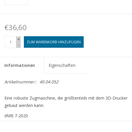
€36,60
+
ZUM WARENKORB HINZUFÜGEN
-
Informationen
Eigenschaften
Artikelnummer::
40.04.052
Eine robuste Zugmaschine, die größtenteils mit dem 3D-Drucker
gebaut werden kann.
dMB 7-2020
Kopie Artikel: 42.04.052 (8 Seiten)