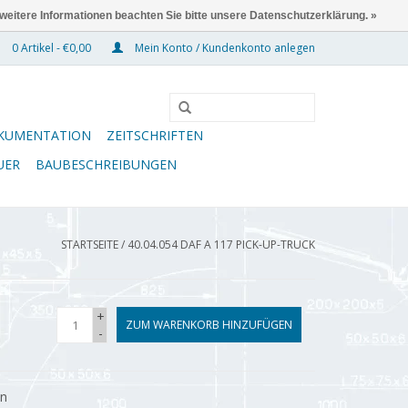
 weitere Informationen beachten Sie bitte unsere Datenschutzerklärung. »
0 Artikel - €0,00
Mein Konto / Kundenkonto anlegen
KUMENTATION
ZEITSCHRIFTEN
UER
BAUBESCHREIBUNGEN
STARTSEITE
/
40.04.054 DAF A 117 PICK-UP-TRUCK
+
ZUM WARENKORB HINZUFÜGEN
-
en