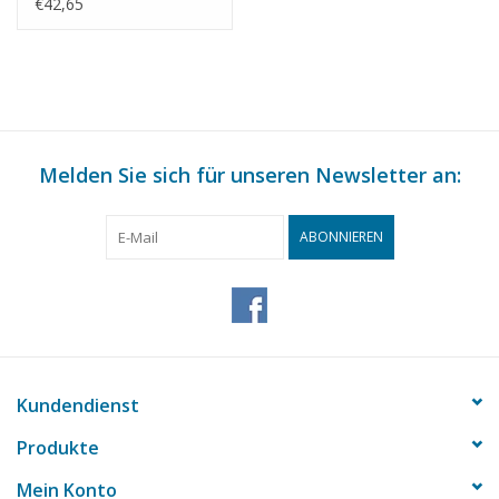
Bauzeichnung
€42,65
Maßstab 1 : 1
(40.10.007)
Melden Sie sich für unseren Newsletter an:
ABONNIEREN
Kundendienst
Produkte
Mein Konto