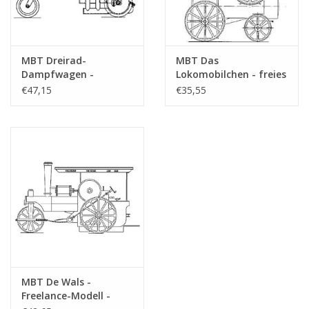
MBT Dreirad-
MBT Das
Dampfwagen -
Lokomobilchen - freies
Bauzeichnung
Modell - Bauzeichnung
€47,15
€35,55
Maßstab 1 : 10
Maßstab 1 : 1
(40.10.005)
(40.10.006)
MBT De Wals -
Freelance-Modell -