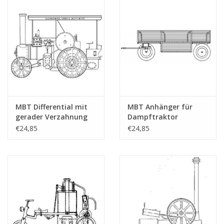
MBT Differential mit
MBT Anhänger für
gerader Verzahnung
Dampftraktor
für RS&J
Ransomes -
€24,85
€24,85
Dampftraktor -
Bauzeichnung
Konstruktionszeichnung
Maßstab 1 : 6
Maßstab 1 : 6
(40.10.004/B)
(40.10.004/A)