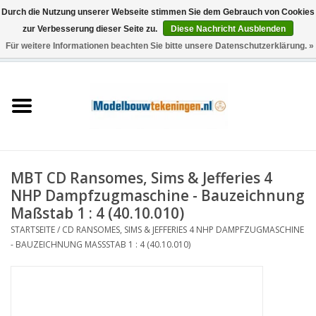
Durch die Nutzung unserer Webseite stimmen Sie dem Gebrauch von Cookies
zur Verbesserung dieser Seite zu.
Diese Nachricht Ausblenden
Für weitere Informationen beachten Sie bitte unsere Datenschutzerklärung. »
0 Artikel - €0,00
Startseite
Schiffe
Züge
MBT CD Ransomes, Sims & Jefferies 4
Holzbau
NHP Dampfzugmaschine - Bauzeichnung
Maßstab 1 : 4 (40.10.010)
Landschaft
STARTSEITE
/
CD RANSOMES, SIMS & JEFFERIES 4 NHP DAMPFZUGMASCHINE
- BAUZEICHNUNG MASSSTAB 1 : 4 (40.10.010)
Maschinen
Dokumentation