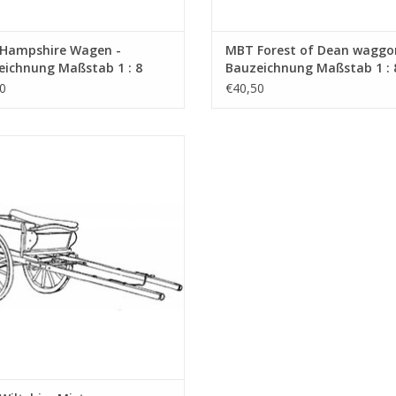
Hampshire Wagen -
MBT Forest of Dean waggo
eichnung Maßstab 1 : 8
Bauzeichnung Maßstab 1 : 
1.006)
(40.31.007)
0
€40,50
ltshire Mistwagen - Bauzeichnung
Maßstab 1 : 8 (40.31.010)
UM WARENKORB HINZUFÜGEN