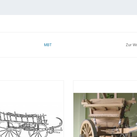
MBT
Zur Wu
BT Spielwagen aus Enspeyk -
MBT Süd-Holländischer Bauernw
chnung Maßstab 1 : 10 (40.31.002)
Bauzeichnung Maßstab 1 : 8 (40.3
UM WARENKORB HINZUFÜGEN
ZUM WARENKORB HINZUFÜG