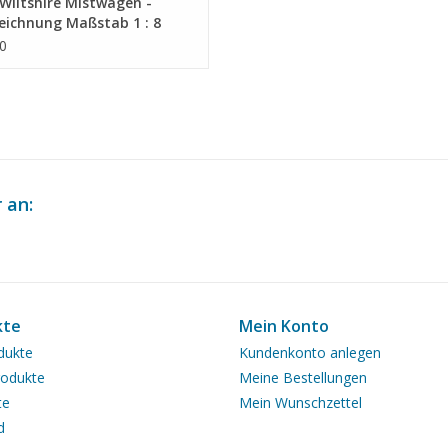
Wiltshire Mistwagen -
eichnung Maßstab 1 : 8
1.010)
0
 an:
kte
Mein Konto
dukte
Kundenkonto anlegen
odukte
Meine Bestellungen
te
Mein Wunschzettel
d