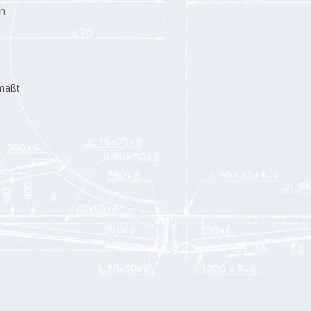
en
emaßt