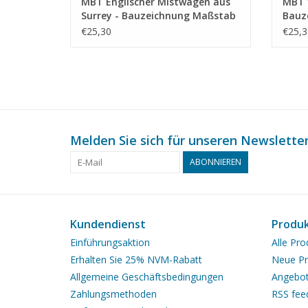
MBT Englischer Mistwagen aus
MBT 
Surrey - Bauzeichnung Maßstab
Bauz
1 : 8 (40.31.009)
(40.3
€25,30
€25,3
Melden Sie sich für unseren Newsletter
ABONNIEREN
Kundendienst
Produ
Einführungsaktion
Alle Pro
Erhalten Sie 25% NVM-Rabatt
Neue Pr
Allgemeine Geschäftsbedingungen
Angebo
Zahlungsmethoden
RSS fee