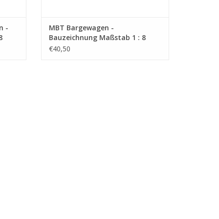
n -
MBT Bargewagen -
8
Bauzeichnung Maßstab 1 : 8
(40.31.008)
€40,50