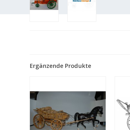
Ergänzende Produkte
MBT Nord-Veluwer Bauernwagen -
M
Bauzeichnung Maßstab 1 : 10 (40.31.001)
Bauzei
ZUM WARENKORB HINZUFÜGEN
Z