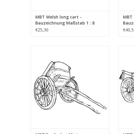
MBT Welsh long cart -
MBT 
Bauzeichnung Maßstab 1 : 8
Bauz
(40.31.005)
(40.3
€25,30
€40,5
MBT Englischer Mistwagen aus Surrey -
MBT Wi
Bauzeichnung Maßstab 1 : 8 (40.31.009)
ZUM WARENKORB HINZUFÜGEN
Z