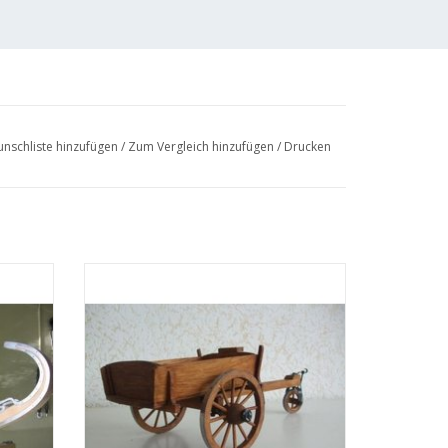
nschliste hinzufügen
/
Zum Vergleich hinzufügen
/
Drucken
agen -
MBT Friesische 3-rädrige Kippkarre -
1.003)
Bauzeichnung Maßstab 1 : 22.75
(40.31.004)
EN
ZUM WARENKORB HINZUFÜGEN