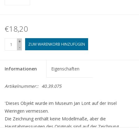
€18,20
+
ZUM WARENKORB HINZUFÜGEN
-
Informationen
Eigenschaften
Artikelnummer::
40.39.075
'Dieses Objekt wurde im Museum Jan Lont auf der Insel
Wieringen vermessen.
Die Zeichnung enthält keine Modellmaße, aber die
Hauptabmessungen des Originals sind auf der Zeichnung
angegeben.