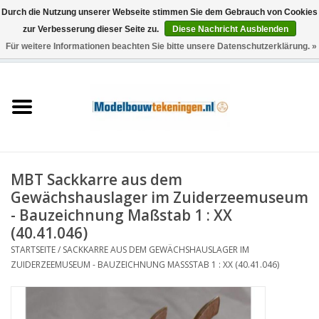
Durch die Nutzung unserer Webseite stimmen Sie dem Gebrauch von Cookies
zur Verbesserung dieser Seite zu.
Diese Nachricht Ausblenden
Für weitere Informationen beachten Sie bitte unsere Datenschutzerklärung. »
0 Artikel - €0,00
Startseite
Schiffe
Züge
MBT Sackkarre aus dem
Holzbau
Gewächshauslager im Zuiderzeemuseum
- Bauzeichnung Maßstab 1 : XX
Landschaft
(40.41.046)
STARTSEITE
/
SACKKARRE AUS DEM GEWÄCHSHAUSLAGER IM
ZUIDERZEEMUSEUM - BAUZEICHNUNG MASSSTAB 1 : XX (40.41.046)
Maschinen
Dokumentation