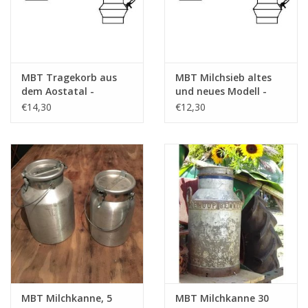
MBT Tragekorb aus
MBT Milchsieb altes
dem Aostatal -
und neues Modell -
Bauzeichnung
Bauzeichnung
€14,30
€12,30
Maßstab 1 : 8
Maßstab 1 : 8
(40.41.008)
(40.41.009)
MBT Milchkanne, 5
MBT Milchkanne 30