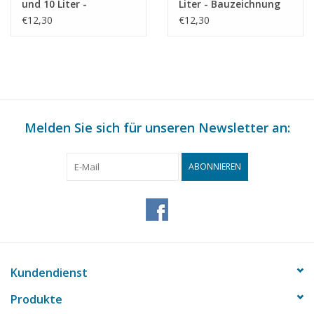
und 10 Liter -
Liter - Bauzeichnung
Bauzeichnung
Maßstab 1 : 8
€12,30
€12,30
Maßstab 1 : 8
(40.41.011)
(40.41.010)
Melden Sie sich für unseren Newsletter an:
ABONNIEREN
Kundendienst
Produkte