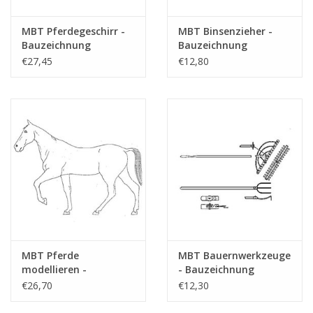
Anzahl Blätter A4
0
Text
MBT Pferdegeschirr -
MBT Binsenzieher -
Gewicht in Gramm
35
Bauzeichnung
Bauzeichnung
Maßstab 1 : N/A
Maßstab 1 : 10
€27,45
€12,80
Besonderheiten
Eine detaillierte Modellbauzeichnung
(40.41.002)
(40.41.003)
dM 6/2017
Kopie Artikel: 42.41.046 (2 S.)
Anmerkungen
MBT Pferde
MBT Bauernwerkzeuge
modellieren -
- Bauzeichnung
Bauzeichnung
Maßstab 1 : N/A
€26,70
€12,30
Maßstab 1 : 8
(40.41.005)
(40.41.004)