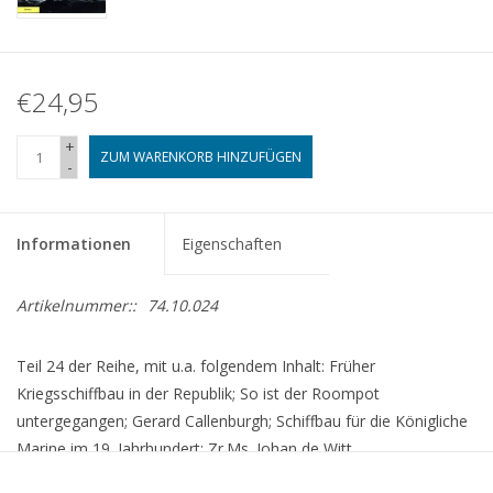
€24,95
+
ZUM WARENKORB HINZUFÜGEN
-
Informationen
Eigenschaften
Artikelnummer::
74.10.024
Teil 24 der Reihe, mit u.a. folgendem Inhalt: Früher
Kriegsschiffbau in der Republik; So ist der Roompot
untergegangen; Gerard Callenburgh; Schiffbau für die Königliche
Marine im 19. Jahrhundert; Zr.Ms. Johan de Witt.
H. van der Biezen u.a. (Red); 128 S., komplett in Farbe; Verlag