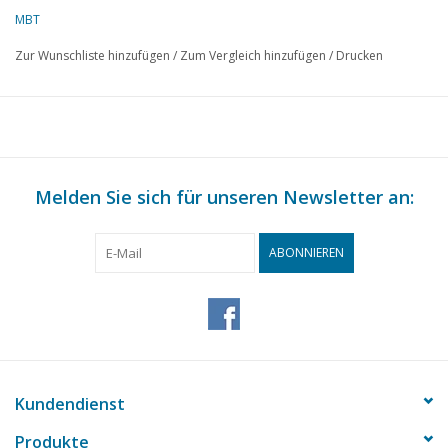
Lanasta, Emmen; ISBN 978-90-8616-331-1
MBT
dM 2/2018
Zur Wunschliste hinzufügen
/
Zum Vergleich hinzufügen
/
Drucken
Melden Sie sich für unseren Newsletter an:
ABONNIEREN
Kundendienst
Produkte