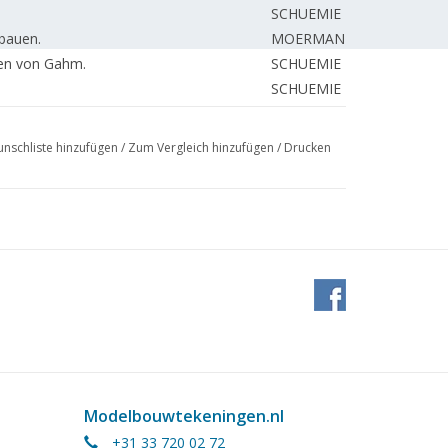
SCHUEMIE H.
 bauen.
MOERMAN W.
fen von Gahm.
SCHUEMIE H.
SCHUEMIE H.
Pferd und Wagen.
NIEUWLAND J.
 in 3D. DL2
de WAAL J.
nschliste hinzufügen
/
Zum Vergleich hinzufügen
/
Drucken
BORST G.
BORST G.
MOOIJ R.
- Der Motorblock DL 1
TJEERDSMA H.
SCHOUWSTRA E.
e Königliche Marine, gebaut um 1879; DL2
BROUWER R. †
van der BIEZEN H.
KAMMAN F.
van der POLS J.
nsmotor.
MULDER H.
PAEPENHUIJZEN H.
Modelbouwtekeningen.nl
BORST G.
+31 33 720 02 72