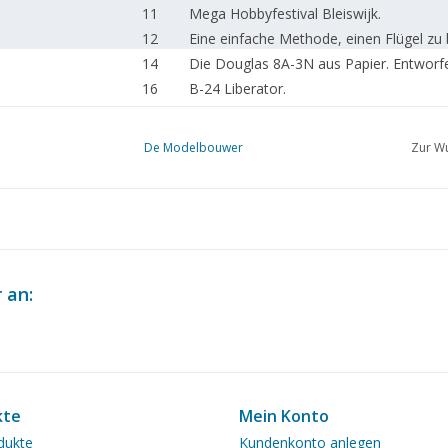
11
Mega Hobbyfestival Bleiswijk.
12
Eine einfache Methode, einen Flügel zu
14
Die Douglas 8A-3N aus Papier. Entwor
16
B-24 Liberator.
17
Billardzimmer, Friesischer Kippkarren, 
18
Lokomotivmotor "SIK" Serie NS 307 Sik
De Modelbouwer
Zur Wu
23
Digitalisierung auf Modellbahnanlagen.
23
Zwischen Stadt und Land.
24
Rawie Prellbock Maastricht.
27
CNC…. So geht's - Projekt Boxermotor 
32
Wasser und Feuer. Ein Pop-Pop-Boot.
36
Ein Modell einer Dampfschaluppe für di
 an:
41
Schiffsgeschichte 14
41
Kerzenboote.
45
Kleiner Stirling.
46
Der Gnome, ein Siebenzylinder-Rotatio
49
Dampftag Eisenbahnmuseum 2012.
kte
Mein Konto
50
Tage der offenen Tür NZH-Hobbyclub.
dukte
Kundenkonto anlegen