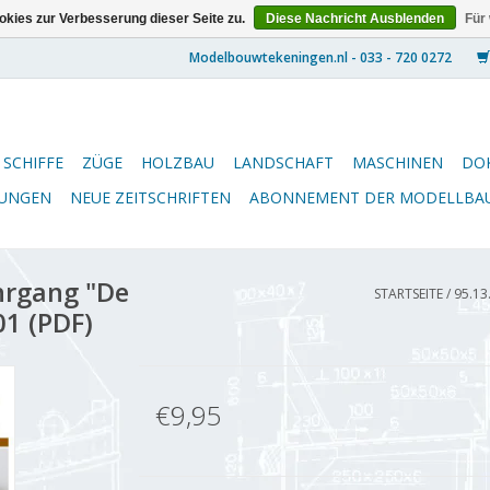
kies zur Verbesserung dieser Seite zu.
Diese Nachricht Ausblenden
Für
SCHIFFE
ZÜGE
HOLZBAU
LANDSCHAFT
MASCHINEN
DO
NUNGEN
NEUE ZEITSCHRIFTEN
ABONNEMENT DER MODELLBA
hrgang "De
STARTSEITE
/
95.13
1 (PDF)
€9,95