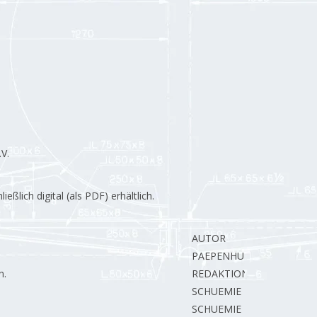
V.
lich digital (als PDF) erhältlich.
AUTOR
PAEPENHUIJZEN H.
n.
REDAKTION
SCHUEMIE H.
SCHUEMIE H.