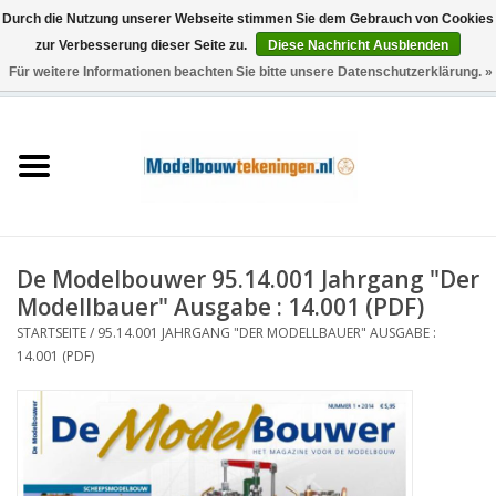
Durch die Nutzung unserer Webseite stimmen Sie dem Gebrauch von Cookies
zur Verbesserung dieser Seite zu.
Diese Nachricht Ausblenden
Für weitere Informationen beachten Sie bitte unsere Datenschutzerklärung. »
0 Artikel - €0,00
Startseite
Schiffe
Züge
De Modelbouwer 95.14.001 Jahrgang "Der
Holzbau
Modellbauer" Ausgabe : 14.001 (PDF)
STARTSEITE
/
95.14.001 JAHRGANG "DER MODELLBAUER" AUSGABE :
Landschaft
14.001 (PDF)
Maschinen
Dokumentation