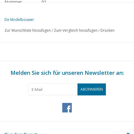
Nummer
01
Herausgeber
Modelbouw MediaPrimair B.V.
De Modelbouwer
Diese Ausgabe von Der Modellbauer ist ausschließlich digital (als PD
Zur Wunschliste hinzufügen
/
Zum Vergleich hinzufügen
/
Drucken
Melden Sie sich für unseren Newsletter an:
ABONNIEREN