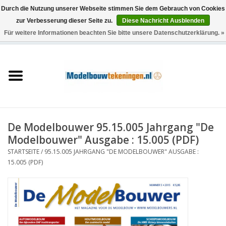
Durch die Nutzung unserer Webseite stimmen Sie dem Gebrauch von Cookies
zur Verbesserung dieser Seite zu.
Diese Nachricht Ausblenden
Für weitere Informationen beachten Sie bitte unsere Datenschutzerklärung. »
0 Artikel - €0,00
Startseite
Schiffe
Züge
De Modelbouwer 95.15.005 Jahrgang "De
Holzbau
Modelbouwer" Ausgabe : 15.005 (PDF)
STARTSEITE
/
95.15.005 JAHRGANG "DE MODELBOUWER" AUSGABE :
Landschaft
15.005 (PDF)
Maschinen
Dokumentation