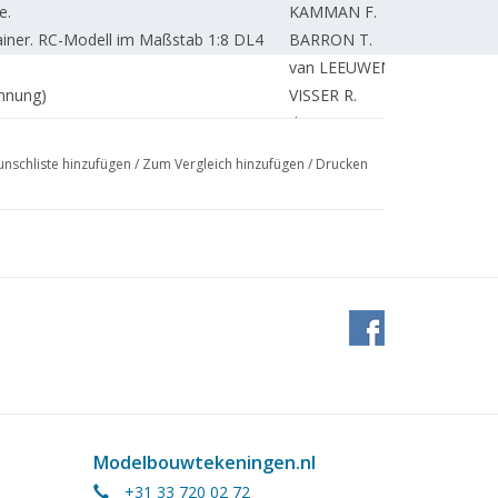
e.
KAMMAN F.
ainer. RC-Modell im Maßstab 1:8 DL4
BARRON T.
van LEEUWEN R.
chnung)
VISSER R.
.
de WAAL J.
PAPENHUIJZEN H.
nschliste hinzufügen
/
Zum Vergleich hinzufügen
/
Drucken
embergische T3" "Everlasting"
STROETINGA E.J.
MOOIJ R.
LANDWIER L.
nte.
KLEINHOUT S.
KAMMAN F.
PAPENHUIJZEN H.
SCHOTMAN R.
KAMMAN F.
REDAKTION.
Modelbouwtekeningen.nl
+31 33 720 02 72