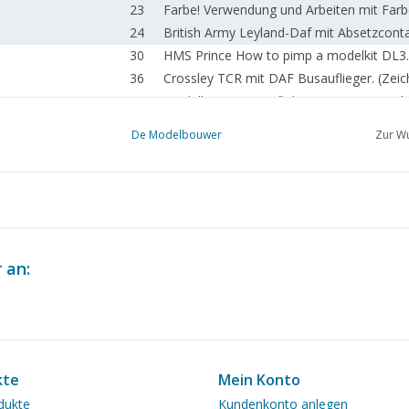
23
Farbe! Verwendung und Arbeiten mit Farb
24
British Army Leyland-Daf mit Absetzcont
30
HMS Prince How to pimp a modelkit DL3.
36
Crossley TCR mit DAF Busauflieger. (Zei
42
Modelle von Dampflokomotiven aus Holz
44
Dampfgruppe Kertwerve.
De Modelbouwer
Zur Wu
Bau einer 71/4" Dampflokomotive "Württ
46
Spülhahn. DL3 (Zeichnung)
52
Von DAF YB 616 nach YB 626.
56
Skûtsje "De Twee Gebroeders". DL3
64
Tag der offenen Tür Modellbauverein Twe
66
Neuigkeiten aus dem Zeichnungsarchiv.
 an:
67
Spuren von Smaragd.
68
Kolumne: Von hier bis Tokio!
69
Für Ihren Terminkalender.
70
Adressen der angeschlossenen Vereine.
kte
Mein Konto
dukte
Kundenkonto anlegen