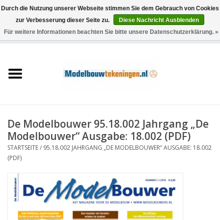
Durch die Nutzung unserer Webseite stimmen Sie dem Gebrauch von Cookies
zur Verbesserung dieser Seite zu.
Diese Nachricht Ausblenden
Für weitere Informationen beachten Sie bitte unsere Datenschutzerklärung. »
0 Artikel - €0,00
Startseite
Schiffe
Züge
De Modelbouwer 95.18.002 Jahrgang „De
Holzbau
Modelbouwer“ Ausgabe: 18.002 (PDF)
STARTSEITE
/
95.18.002 JAHRGANG „DE MODELBOUWER“ AUSGABE: 18.002
Landschaft
(PDF)
Maschinen
Dokumentation