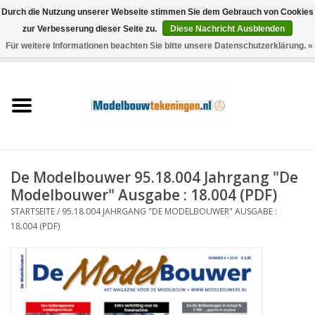
Durch die Nutzung unserer Webseite stimmen Sie dem Gebrauch von Cookies
zur Verbesserung dieser Seite zu.
Diese Nachricht Ausblenden
Für weitere Informationen beachten Sie bitte unsere Datenschutzerklärung. »
0 Artikel - €0,00
Startseite
Schiffe
Züge
De Modelbouwer 95.18.004 Jahrgang "De
Holzbau
Modelbouwer" Ausgabe : 18.004 (PDF)
STARTSEITE
/
95.18.004 JAHRGANG "DE MODELBOUWER" AUSGABE :
Landschaft
18.004 (PDF)
Maschinen
Dokumentation