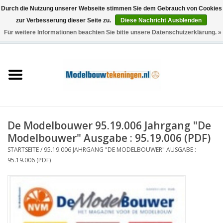
Durch die Nutzung unserer Webseite stimmen Sie dem Gebrauch von Cookies
zur Verbesserung dieser Seite zu.
Diese Nachricht Ausblenden
Für weitere Informationen beachten Sie bitte unsere Datenschutzerklärung. »
0 Artikel - €0,00
Startseite
Schiffe
Züge
De Modelbouwer 95.19.006 Jahrgang "De
Holzbau
Modelbouwer" Ausgabe : 95.19.006 (PDF)
STARTSEITE
/
95.19.006 JAHRGANG "DE MODELBOUWER" AUSGABE :
Landschaft
95.19.006 (PDF)
Maschinen
Dokumentation