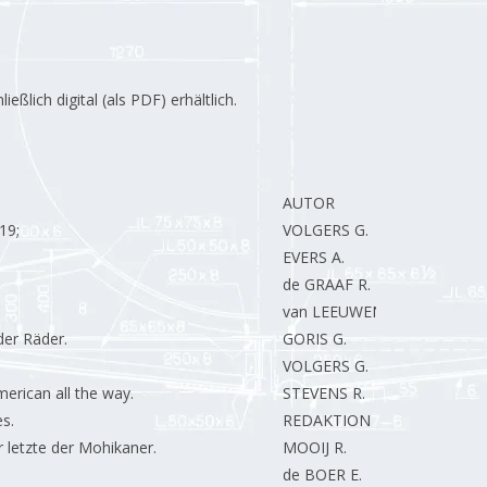
lich digital (als PDF) erhältlich.
AUTOR
19;
VOLGERS G.
EVERS A.
de GRAAF R.
van LEEUWEN R.
der Räder.
GORIS G.
VOLGERS G.
erican all the way.
STEVENS R.
s.
REDAKTION
letzte der Mohikaner.
MOOIJ R.
de BOER E.