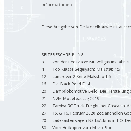
Informationen
Diese Ausgabe von De Modelbouwer ist ausschließ
SEITE
BESCHREIBUNG
3
Von der Redaktion: Mit Vollgas ins Jahr 20
4
Top-Klasse Segelyacht Maßstab 1:5
12
Landrover 2-Serie Maßstab 1:6.
16
Die Black Pearl DL4
20
Dampflokomotive Bello. Die Herstellung 
21
NVM Modellbautag 2019
22
Tamiya RC Truck Freightliner Cascadia. Am
27
15. & 16. Februar 2020 Zeelandhallen Goe
20
Ladekastenwagen NS Ls/Lbms in HO. Der 
30
Vom Helikopter zum Mikro-Boot.