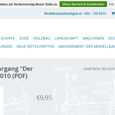
kies zur Verbesserung dieser Seite zu.
Diese Nachricht Ausblenden
Für
SCHIFFE
ZÜGE
HOLZBAU
LANDSCHAFT
MASCHINEN
DO
NUNGEN
NEUE ZEITSCHRIFTEN
ABONNEMENT DER MODELLBA
hrgang "Der
STARTSEITE
/
95.19.0
010 (PDF)
€9,95