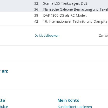
32
Scania L55 Tankwagen. DL2
36
Flämische Galeone Bemastung und Takel
38
DAF 1900 DS als RC Modell.
42
10. Internationaler Technik- und Dampfta
44
Neuer Kessel für den Modellschlepper Do
47
Das polnische Frachtschiff Oliwa.
De Modelbouwer
Zur Wu
52
Modell Hobby Spiel Leipzig 2019
54
Die Restaurierung einer alten Dame.
58
Hobby und Freizeit 2019
62
Neuigkeiten aus dem Zeichnungsarchiv.
64
Kolumne: Modellbau Feiertage.
65
Für Ihren Terminkalender.
 an:
66
Adressen der angeschlossenen Vereine.
kte
Mein Konto
dukte
Kundenkonto anlegen