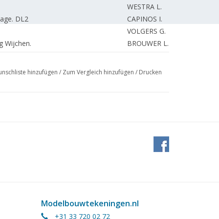
WESTRA L.
age. DL2
CAPINOS I.
VOLGERS G.
g Wijchen.
BROUWER L.
ckyard V.
VALKHOF H.
WESTERHUIS P.
nschliste hinzufügen
/
Zum Vergleich hinzufügen
/
Drucken
SMITSHUYSEN E.
van LEEUWEN E.
VOLGERS G.
KAMMAN F.
SCHOTMAN R.
KAMMAN F.
REDAKTION.
Modelbouwtekeningen.nl
+31 33 720 02 72