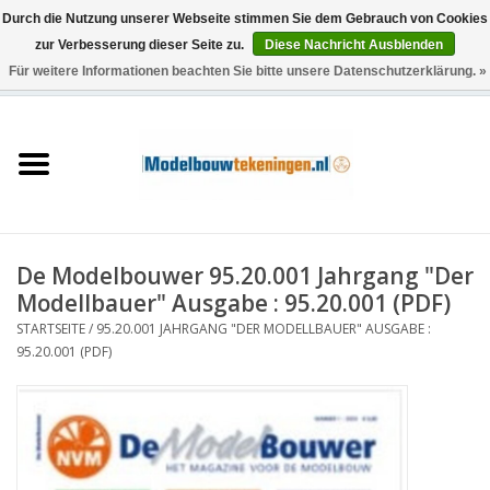
Durch die Nutzung unserer Webseite stimmen Sie dem Gebrauch von Cookies
zur Verbesserung dieser Seite zu.
Diese Nachricht Ausblenden
Für weitere Informationen beachten Sie bitte unsere Datenschutzerklärung. »
0 Artikel - €0,00
Startseite
Schiffe
Züge
De Modelbouwer 95.20.001 Jahrgang "Der
Holzbau
Modellbauer" Ausgabe : 95.20.001 (PDF)
STARTSEITE
/
95.20.001 JAHRGANG "DER MODELLBAUER" AUSGABE :
Landschaft
95.20.001 (PDF)
Maschinen
Dokumentation