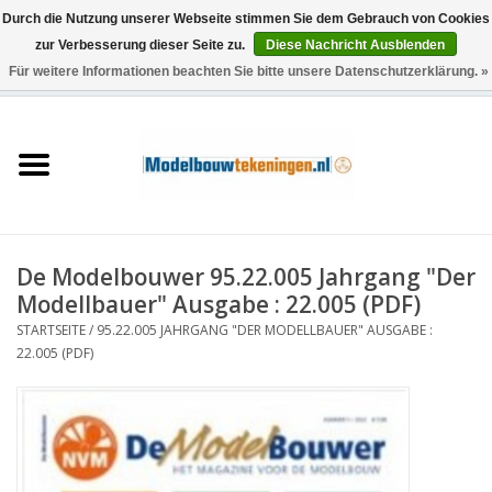
Durch die Nutzung unserer Webseite stimmen Sie dem Gebrauch von Cookies
zur Verbesserung dieser Seite zu.
Diese Nachricht Ausblenden
Für weitere Informationen beachten Sie bitte unsere Datenschutzerklärung. »
0 Artikel - €0,00
Startseite
Schiffe
Züge
De Modelbouwer 95.22.005 Jahrgang "Der
Holzbau
Modellbauer" Ausgabe : 22.005 (PDF)
STARTSEITE
/
95.22.005 JAHRGANG "DER MODELLBAUER" AUSGABE :
Landschaft
22.005 (PDF)
Maschinen
Dokumentation