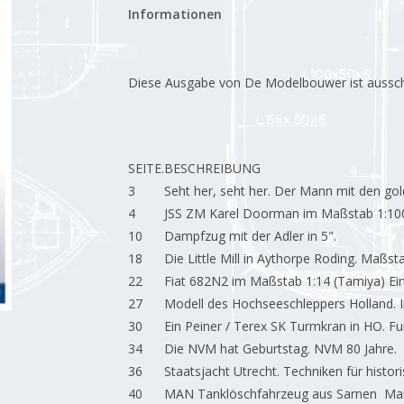
Informationen
Diese Ausgabe von De Modelbouwer ist ausschließ
SEITE.
BESCHREIBUNG
3
Seht her, seht her. Der Mann mit den go
4
JSS ZM Karel Doorman im Maßstab 1:10
10
Dampfzug mit der Adler in 5".
18
Die Little Mill in Aythorpe Roding. Maßst
22
Fiat 682N2 im Maßstab 1:14 (Tamiya) Ein
27
Modell des Hochseeschleppers Holland.
30
Ein Peiner / Terex SK Turmkran in HO. F
34
Die NVM hat Geburtstag. NVM 80 Jahre.
36
Staatsjacht Utrecht. Techniken für histori
40
MAN Tanklöschfahrzeug aus Sarnen Maß