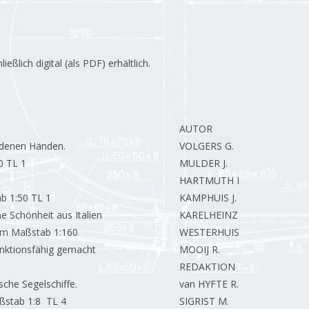
lich digital (als PDF) erhältlich.
AUTOR
ldenen Händen.
VOLGERS G.
0 TL 1
MULDER J.
HARTMUTH L.
ab 1:50 TL 1
KAMPHUIS J.
e Schönheit aus Italien
KARELHEINZ K.
 Im Maßstab 1:160
WESTERHUIS P.
unktionsfähig gemacht
MOOIJ R.
REDAKTION
sche Segelschiffe.
van HYFTE R.
stab 1:8 TL 4
SIGRIST M.