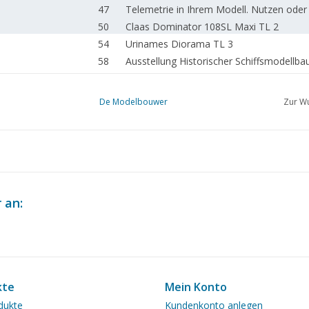
47
Telemetrie in Ihrem Modell. Nutzen oder
50
Claas Dominator 108SL Maxi TL 2
54
Urinames Diorama TL 3
58
Ausstellung Historischer Schiffsmodellbau
62
Verbesserung des Ablesens der Gradeintei
64
Neues aus dem Zeichnungsarchiv.
De Modelbouwer
Zur Wu
65
Modellbauzeichnungen.NL
66
Impressum
67
Adressen der angeschlossenen Vereine.
 an:
kte
Mein Konto
dukte
Kundenkonto anlegen