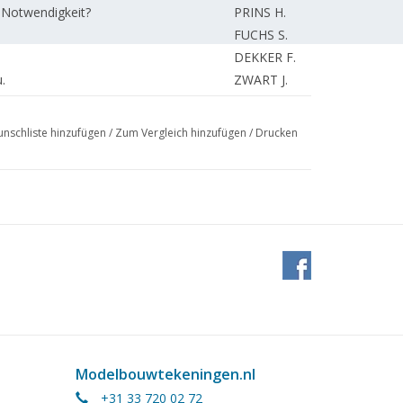
 Notwendigkeit?
PRINS H.
FUCHS S.
DEKKER F.
.
ZWART J.
lung, zum Beispiel bei einem Teilkopf
VISSERS E.
KAMMAN F.
nschliste hinzufügen
/
Zum Vergleich hinzufügen
/
Drucken
KAMMAN F.
REDAKTION
REDAKTION.
Modelbouwtekeningen.nl
+31 33 720 02 72