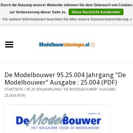
Durch die Nutzung unserer Webseite stimmen Sie dem Gebrauch von Cookies
zur Verbesserung dieser Seite zu.
Diese Nachricht Ausblenden
Für weitere Informationen beachten Sie bitte unsere Datenschutzerklärung. »
0 Artikel - €0,00
Startseite
Schiffe
Züge
De Modelbouwer 95.25.004 Jahrgang "De
Holzbau
Modelbouwer" Ausgabe : 25.004 (PDF)
STARTSEITE
/
95.25.004 JAHRGANG "DE MODELBOUWER" AUSGABE :
Landschaft
25.004 (PDF)
Maschinen
Dokumentation