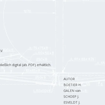
V.
lich digital (als PDF) erhältlich.
AUTOR
BOETIER H.
GALEN van L.
SCHOEP J.
ESVELDT J.