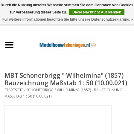
Durch die Nutzung unserer Webseite stimmen Sie dem Gebrauch von Cookies
zur Verbesserung dieser Seite zu.
Diese Nachricht Ausblenden
Für weitere Informationen beachten Sie bitte unsere Datenschutzerklärung. »
0 Artikel - €0,00
Startseite
Schiffe
Züge
MBT Schonerbrigg " Wilhelmina" (1857) -
Holzbau
Bauzeichnung Maßstab 1 : 50 (10.00.021)
STARTSEITE
/
SCHONERBRIGG " WILHELMINA" (1857) - BAUZEICHNUNG
Landschaft
MASSSTAB 1 : 50 (10.00.021)
Maschinen
Dokumentation