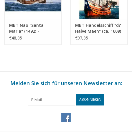
MBT Nao "Santa
MBT Handelsschiff "d?
Maria" (1492) -
Halve Maen" (ca. 1609)
Bauzeichnung
- Bauzeichnung
€48,85
€97,35
Maßstab 1 : 40
Maßstab 1 : 20
(10.00.008)
(10.00.009)
Melden Sie sich für unseren Newsletter an:
ABONNIEREN