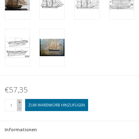
€57,35
+
ZUM WARENKORB HINZUFÜGEN
-
Informationen