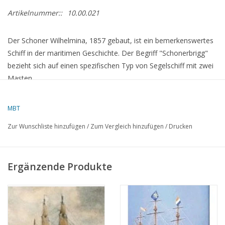
Artikelnummer::
10.00.021
Der Schoner Wilhelmina, 1857 gebaut, ist ein bemerkenswertes
Schiff in der maritimen Geschichte. Der Begriff "Schonerbrigg"
bezieht sich auf einen spezifischen Typ von Segelschiff mit zwei
Masten.
Es wird oft mit den deutschen und niederländischen Marinen
assoziiert und wurde meist zum Transport von Gütern oder als
MBT
kleines Kriegsschiff verwendet.
Zur Wunschliste hinzufügen
/
Zum Vergleich hinzufügen
/
Drucken
Obwohl die Wilhelmina selbst in der populären maritimen
Geschichte nicht so bekannt ist wie einige berühmte Schiffe,
hätte das Design wahrscheinlich die Effizienz der Takelage Mitte
Ergänzende Produkte
des 19. Jahrhunderts betont, um Geschwindigkeit und
Manövrierfähigkeit zu maximieren.
Spezifikationen :