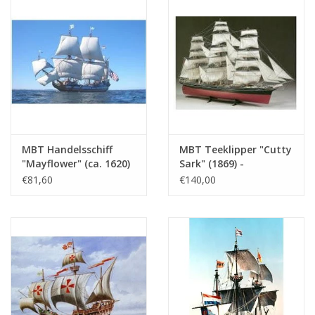
MBT Handelsschiff
MBT Teeklipper "Cutty
"Mayflower" (ca. 1620)
Sark" (1869) -
- Bauzeichnung
Bauzeichnung
€81,60
€140,00
Maßstab 1 : 50
Maßstab 1 : 100
(10.00.006A)
(10.00.007)