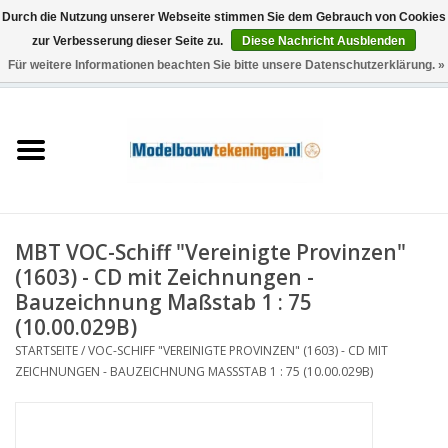
Durch die Nutzung unserer Webseite stimmen Sie dem Gebrauch von Cookies
zur Verbesserung dieser Seite zu.
Diese Nachricht Ausblenden
Für weitere Informationen beachten Sie bitte unsere Datenschutzerklärung. »
0 Artikel - €0,00
Startseite
Schiffe
Züge
MBT VOC-Schiff "Vereinigte Provinzen"
Holzbau
(1603) - CD mit Zeichnungen -
Bauzeichnung Maßstab 1 : 75
Landschaft
(10.00.029B)
STARTSEITE
/
VOC-SCHIFF "VEREINIGTE PROVINZEN" (1603) - CD MIT
ZEICHNUNGEN - BAUZEICHNUNG MASSSTAB 1 : 75 (10.00.029B)
Maschinen
Dokumentation