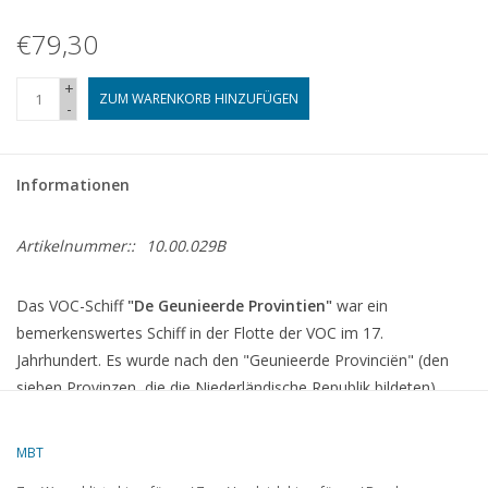
€79,30
+
ZUM WARENKORB HINZUFÜGEN
-
Informationen
Artikelnummer::
10.00.029B
Das VOC-Schiff
"De Geunieerde Provintien"
war ein
bemerkenswertes Schiff in der Flotte der VOC im 17.
Jahrhundert. Es wurde nach den "Geunieerde Provinciën" (den
sieben Provinzen, die die Niederländische Republik bildeten)
benannt. Die VOC spielte eine Schlüsselrolle im Welthandel,
insbesondere in Ostindien, und ihre Schiffe wurden für den
MBT
Transport wertvoller Güter wie Gewürze, Seide und Tee