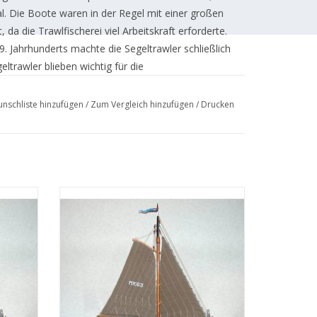
. Die Boote waren in der Regel mit einer großen
da die Trawlfischerei viel Arbeitskraft erforderte.
 Jahrhunderts machte die Segeltrawler schließlich
ltrawler blieben wichtig für die
nschliste hinzufügen
/
Zum Vergleich hinzufügen
/
Drucken
storische Schiffe erhalten und gewartet, und einige
nstaltungen genutzt.
hnung
MBT Zuiderzee-Botter - Bauzeichnung
Maßstab 1 : 40 (10.03.003A)
EN
ZUM WARENKORB HINZUFÜGEN
 (19.