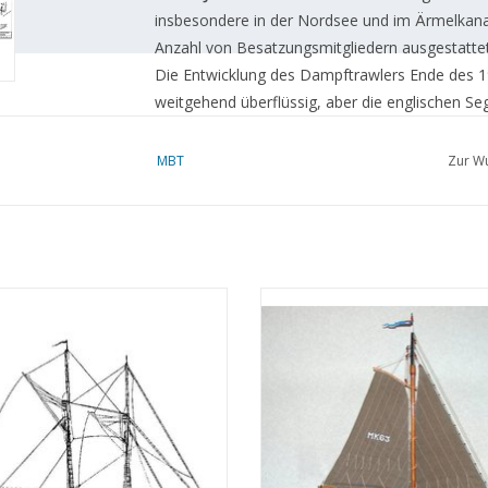
insbesondere in der Nordsee und im Ärmelkanal
Anzahl von Besatzungsmitgliedern ausgestattet, 
Die Entwicklung des Dampftrawlers Ende des 19.
weitgehend überflüssig, aber die englischen Sege
Fischereigeschichte.
MBT
Zur Wu
Diese Segeltrawler werden heutzutage oft als hi
werden immer noch für Freizeittörns oder Vera
Spezifikationen :
Gloucester Fischereischoner (19.
MBT Zuiderzee-Botter - Bauzeic
ndert) - Bauzeichnung Maßstab 1 :
Maßstab 1 : 20 (10.03.003)
Zeichnungsnummer
10.03.004
120 (10.03.002)
ZUM WARENKORB HINZUFÜG
Autor
UM WARENKORB HINZUFÜGEN
H.N.M.deÌ´Ì_Vringer
Beschreibung
Englischer Segeltrawler
Jahrhundert)