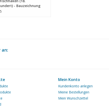
ischhaken (18.
hundert) - Bauzeichnung
ab 1 : 71 (10.03.010)
5
 an:
kte
Mein Konto
dukte
Kundenkonto anlegen
odukte
Meine Bestellungen
te
Mein Wunschzettel
d