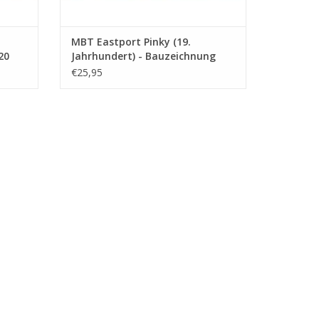
MBT Eastport Pinky (19.
20
Jahrhundert) - Bauzeichnung
 (12 Seiten)
Maßstab 1 : 40 (10.03.008)
€25,95