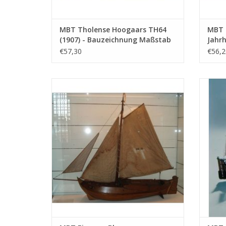
MBT Tholense Hoogaars TH64
MBT H
(1907) - Bauzeichnung Maßstab
Jahr
1 : 20 (10.03.005)
Maßst
€57,30
€56,2
MBT Eiserner Blazer "Amsteldiep" (1885) -
MBT
Bauzeichnung Maßstab 1 : 75 (10.03.009)
Bauzei
ZUM WARENKORB HINZUFÜGEN
Z