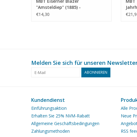
MBT Eiserner Blazer
MBT F
"Amsteldiep" (1885) -
Jahr
Bauzeichnung Maßstab 1 : 75
Maßst
€14,30
€21,9
(10.03.009)
Melden Sie sich für unseren Newsletter
ABONNIEREN
Kundendienst
Produ
Einführungsaktion
Alle Pro
Erhalten Sie 25% NVM-Rabatt
Neue Pr
Allgemeine Geschäftsbedingungen
Angebo
Zahlungsmethoden
RSS fee