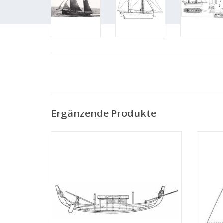
Ergänzende Produkte
MBT Molukken-Schiff "Orembaai" -
MBT 
Bauzeichnung Maßstab 1 : N/A (10.03.001)
Jahrhu
ZUM WARENKORB HINZUFÜGEN
Z