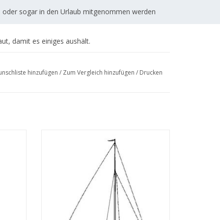
en oder sogar in den Urlaub mitgenommen werden
t, damit es einiges aushält.
nschliste hinzufügen
/
Zum Vergleich hinzufügen
/
Drucken
er -
MBT Segelyacht "Karkiet" - Bauzeichnung
08.004)
Maßstab 1 : 20 (10.08.005)
ht
EN
ZUM WARENKORB HINZUFÜGEN
;