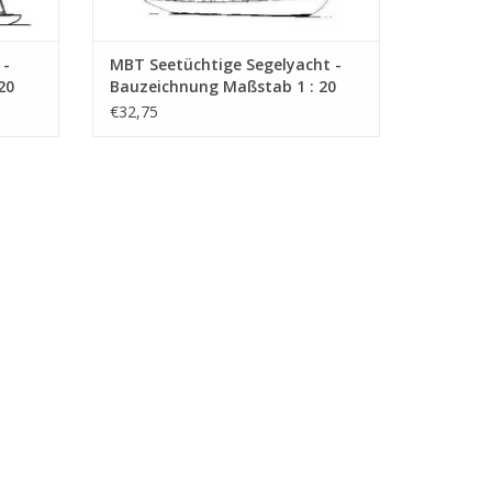
 -
MBT Seetüchtige Segelyacht -
20
Bauzeichnung Maßstab 1 : 20
(10.08.009)
€32,75