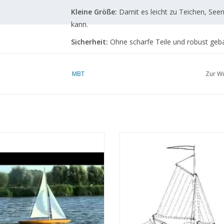
Kleine Größe:
Damit es leicht zu Teichen, Se
kann.
Sicherheit:
Ohne scharfe Teile und robust gebau
MBT
Zur Wu
Spezifikationen :
Zeichnungsnummer
10.08.003
Autor
J.Ploeg
attasegeljacht "Jubilé" - Belgische
MBT Holzschuhschiff Jugendbott
nalklasse (Mitte 20. Jahrhundert) -
Bauzeichnung Maßstab 1 : N/A (10.
Beschreibung
Katamaran
chnung Maßstab 1 : 20 (10.08.002)
Jugendmodellsegelyac
ZUM WARENKORB HINZUFÜG
UM WARENKORB HINZUFÜGEN
Qualität
Seitenansicht/Riggplan
Baudetails
Maßstab
1 : 20