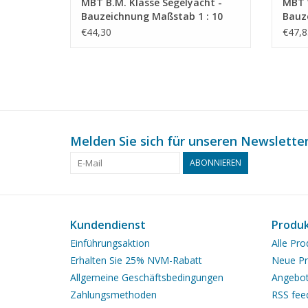
MBT B.M. Klasse Segelyacht -
MBT W
Bauzeichnung Maßstab 1 : 10
Bauz
(10.08.010)
(10.0
€44,30
€47,8
Melden Sie sich für unseren Newsletter
ABONNIEREN
Kundendienst
Produ
Einführungsaktion
Alle Pro
Erhalten Sie 25% NVM-Rabatt
Neue Pr
Allgemeine Geschäftsbedingungen
Angebo
Zahlungsmethoden
RSS fee