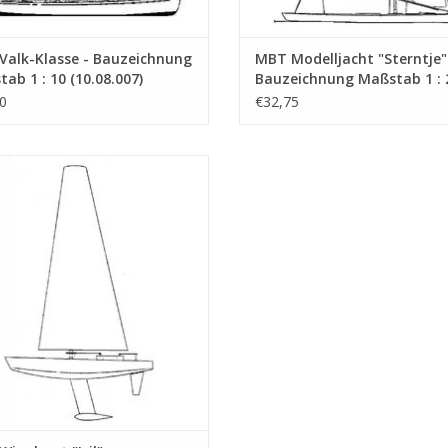
Seiten)
Anmerkungen
Valk-Klasse - Bauzeichnung
MBT Modelljacht "Sterntje"
ab 1 : 10 (10.08.007)
Bauzeichnung Maßstab 1 : 
(10.08.008)
0
€32,75
 Wingboot "Ivil" - Bauzeichnung
Maßstab 1 : N/A (10.08.011)
UM WARENKORB HINZUFÜGEN