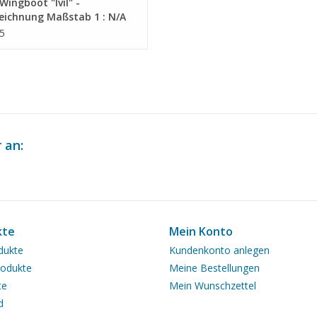
ingboot "Ivil" -
eichnung Maßstab 1 : N/A
8.011)
5
 an:
kte
Mein Konto
dukte
Kundenkonto anlegen
odukte
Meine Bestellungen
te
Mein Wunschzettel
d