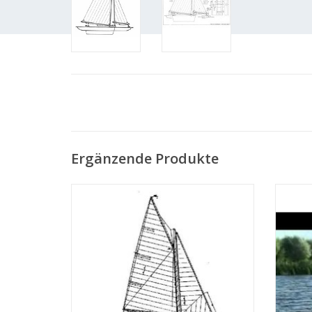
Ergänzende Produkte
MBT Modellsegelyacht - Bauzeichnung
MBT Reg
Maßstab 1 : 20 (10.08.001)
Natio
Bauzei
ZUM WARENKORB HINZUFÜGEN
Z