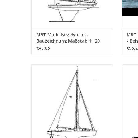
MBT Modellsegelyacht -
MBT R
Bauzeichnung Maßstab 1 : 20
- Bel
(10.08.001)
(Mitt
€48,85
€96,2
Bauz
(10.0
MBT Jugendsegelyacht "Marjolein" -
MBT Val
Bauzeichnung Maßstab 1 : 20 (10.08.006)
ZUM WARENKORB HINZUFÜGEN
Z