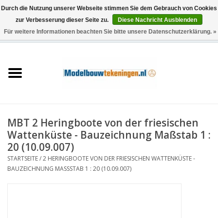
Durch die Nutzung unserer Webseite stimmen Sie dem Gebrauch von Cookies
zur Verbesserung dieser Seite zu.
Diese Nachricht Ausblenden
Für weitere Informationen beachten Sie bitte unsere Datenschutzerklärung. »
0 Artikel - €0,00
Startseite
Schiffe
Züge
MBT 2 Heringboote von der friesischen
Holzbau
Wattenküste - Bauzeichnung Maßstab 1 :
20 (10.09.007)
Landschaft
STARTSEITE
/
2 HERINGBOOTE VON DER FRIESISCHEN WATTENKÜSTE -
BAUZEICHNUNG MASSSTAB 1 : 20 (10.09.007)
Maschinen
Dokumentation