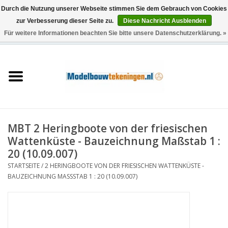
Durch die Nutzung unserer Webseite stimmen Sie dem Gebrauch von Cookies
zur Verbesserung dieser Seite zu.
Diese Nachricht Ausblenden
Für weitere Informationen beachten Sie bitte unsere Datenschutzerklärung. »
0 Artikel - €0,00
Startseite
Schiffe
Züge
MBT 2 Heringboote von der friesischen
Holzbau
Wattenküste - Bauzeichnung Maßstab 1 :
20 (10.09.007)
Landschaft
STARTSEITE
/
2 HERINGBOOTE VON DER FRIESISCHEN WATTENKÜSTE -
BAUZEICHNUNG MASSSTAB 1 : 20 (10.09.007)
Maschinen
Dokumentation