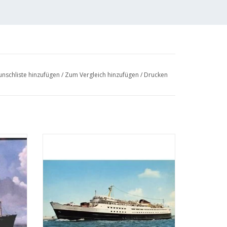
nschliste hinzufügen
/
Zum Vergleich hinzufügen
/
Drucken
llem
MBT Fähre MS "Königin Wilhelmina" (1960)
t für
- Mij. Zeeland - Bauzeichnung Maßstab 1 :
 : 200
500 (10.10.015)
ZUM WARENKORB HINZUFÜGEN
EN
 (7 Seiten)
ff, sondern ein Entwurf