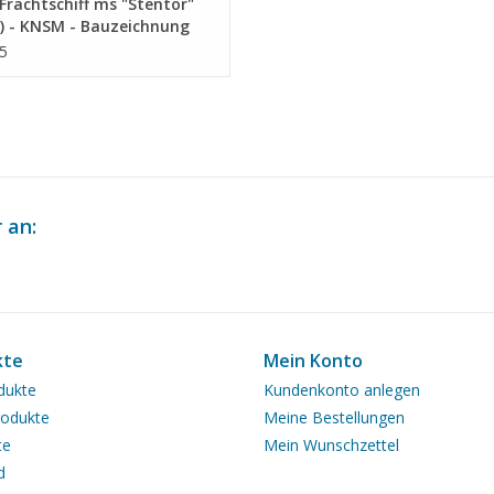
rachtschiff ms "Stentor"
) - KNSM - Bauzeichnung
ab 1 : 100 (10.10.025/A)
5
 an:
kte
Mein Konto
dukte
Kundenkonto anlegen
odukte
Meine Bestellungen
te
Mein Wunschzettel
d