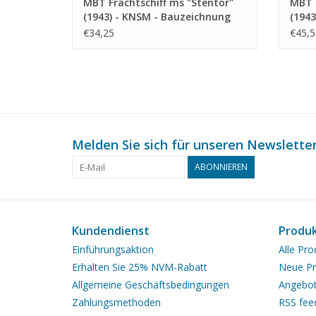
MBT Frachtschiff ms "Stentor"
MBT F
(1943) - KNSM - Bauzeichnung
(1943
Maßstab 1 : 200 (10.10.025)
Maßst
€34,25
€45,5
Melden Sie sich für unseren Newsletter
ABONNIEREN
Kundendienst
Produ
Einführungsaktion
Alle Pro
Erhalten Sie 25% NVM-Rabatt
Neue Pr
Allgemeine Geschäftsbedingungen
Angebo
Zahlungsmethoden
RSS fee