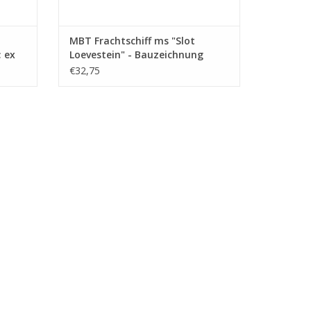
MBT Frachtschiff ms "Slot
; ex
Loevestein" - Bauzeichnung
Maßstab 1 : 200 (10.10.021)
€32,75
100