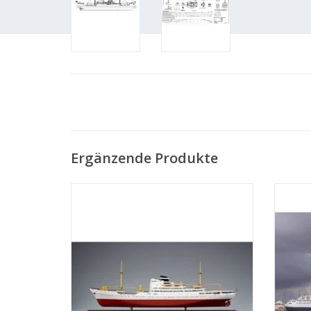
Ergänzende Produkte
MBT Passagierschiff MS "Oranje Nassau",
MBT Pa
"Prins der Nederlanden" (1957) KNSM -
2" 
Bauzeichnung Maßstab 1 : 100
(10.10.011/A)
Z
ZUM WARENKORB HINZUFÜGEN