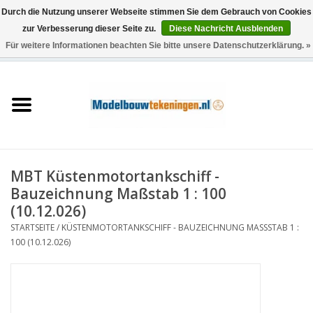
Durch die Nutzung unserer Webseite stimmen Sie dem Gebrauch von Cookies
zur Verbesserung dieser Seite zu.
Diese Nachricht Ausblenden
Für weitere Informationen beachten Sie bitte unsere Datenschutzerklärung. »
0 Artikel - €0,00
Startseite
Schiffe
Züge
MBT Küstenmotortankschiff -
Holzbau
Bauzeichnung Maßstab 1 : 100
(10.12.026)
Landschaft
STARTSEITE
/
KÜSTENMOTORTANKSCHIFF - BAUZEICHNUNG MASSSTAB 1 : 1
00 (10.12.026)
Maschinen
Dokumentation