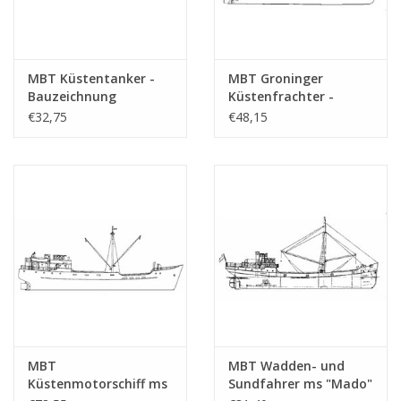
MBT Küstentanker -
MBT Groninger
Bauzeichnung
Küstenfrachter -
Maßstab 1 : 100
Bauzeichnung
€32,75
€48,15
(10.12.011)
Maßstab 1 : 50
(10.12.012)
MBT
MBT Wadden- und
Küstenmotorschiff ms
Sundfahrer ms "Mado"