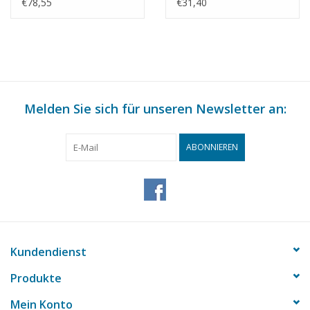
"Adviso" (1938) -
(1932) - D. Stienstra,
€78,55
€31,40
Bauzeichnung
Groningen -
Maßstab 1 : 50
Bauzeichnung
(10.12.014)
Maßstab 1 : 50
(10.12.015)
Melden Sie sich für unseren Newsletter an:
ABONNIEREN
Kundendienst
Produkte
Mein Konto