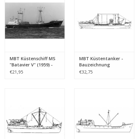
(10.12.004)
MBT Küstenschiff MS
MBT Küstentanker -
"Batavier V" (1959) -
Bauzeichnung
Wm.H. MÌÎ_ller & Co. -
Maßstab 1 : 100
€21,95
€32,75
Bauzeichnung
(10.12.011)
Maßstab 1 : 200
(10.12.006)