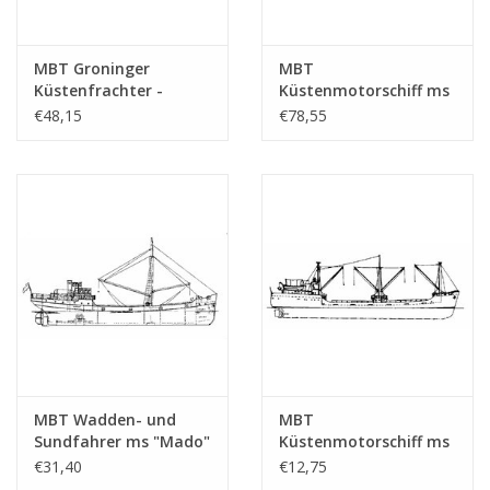
MBT Groninger
MBT
Küstenfrachter -
Küstenmotorschiff ms
Bauzeichnung
"Adviso" (1938) -
€48,15
€78,55
Maßstab 1 : 50
Bauzeichnung
(10.12.012)
Maßstab 1 : 50
(10.12.014)
MBT Wadden- und
MBT
Sundfahrer ms "Mado"
Küstenmotorschiff ms
(1932) - D. Stienstra,
"Kirtondyke" (1957) -
€31,40
€12,75
Groningen -
Klondyke Shipping Co.