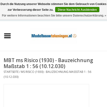
Durch die Nutzung unserer Webseite stimmen Sie dem Gebrauch von Cookies
zur Verbesserung dieser Seite zu.
Diese Nachricht Ausblenden
Für weitere Informationen beachten Sie bitte unsere Datenschutzerklärung. »
0 Artikel - €0,00
Startseite
Schiffe
Züge
MBT ms Risico (1930) - Bauzeichnung
Holzbau
Maßstab 1 : 56 (10.12.030)
STARTSEITE
/
MS RISICO (1930) - BAUZEICHNUNG MASSSTAB 1 : 56 (
Landschaft
10.12.030)
Maschinen
Dokumentation