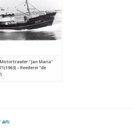
UM WARENKORB HINZUFÜGEN
Motortrawler "Jan Maria"
1(1963) - Reederei "de
werking", Katwijk a. Zee -
5
eichnung Maßstab 1 : 100
3.013)
 an: