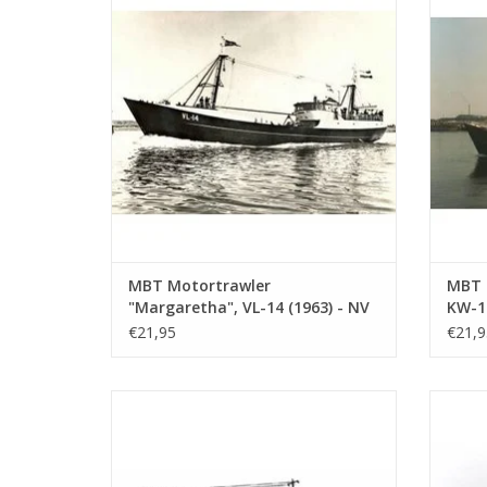
Verboom - Bauzeichnung Maßstab 1 : 100
(10.13.006)
Z
ZUM WARENKORB HINZUFÜGEN
MBT Motortrawler
MBT M
"Margaretha", VL-14 (1963) - NV
KW-14
Zeev. Mij. und Haringh v.h. A.
- Bau
€21,95
€21,9
Verboom - Bauzeichnung
(10.1
Maßstab 1 : 100 (10.13.006)
MBT Motortrawler "Protinus" IJM 154
MB
(1959) - Reederei Erenst - Bauzeichnung
171(19
Maßstab 1 : 100 (10.13.012)
Katwij
ZUM WARENKORB HINZUFÜGEN