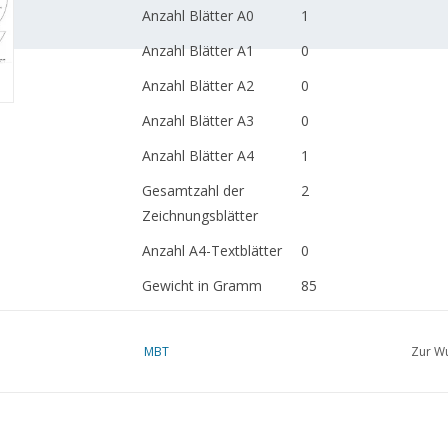
Anzahl Blätter A0
1
Anzahl Blätter A1
0
Anzahl Blätter A2
0
Anzahl Blätter A3
0
Anzahl Blätter A4
1
Gesamtzahl der
2
Zeichnungsblätter
Anzahl A4-Textblätter
0
Gewicht in Gramm
85
Besonderheiten
L.ü.A. 98 cm
MBT
Zur Wu
dM 1990/11,12, 1991/1
Artikelkopie: 12.13.021