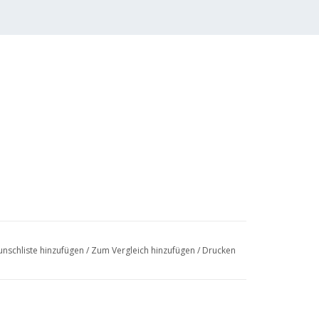
nschliste hinzufügen
/
Zum Vergleich hinzufügen
/
Drucken
 bis 5
 (34 Seiten)