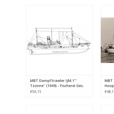
MBT Dampftrawler IJM.1"' Tzonne" (1949) -
MBT 
Fischerei Ges. Petten II (1951); ex SCH 93 -
(1954
Bauzeichnung Maßstab 1 : 100 (10.13.001)
Hoop
ZUM WARENKORB HINZUFÜGEN
Z
MBT Dampftrawler IJM.1"'
MBT L
Tzonne" (1949) - Fischerei Ges.
Hoop"
Petten II (1951); ex SCH 93 -
Kirch
€50,15
€48,1
Bauzeichnung Maßstab 1 : 100
Bauz
(10.13.001)
(10.1
MBT Motortrawler "Margaretha", VL-14
MBT M
(1963) - NV Zeev. Mij. und Haringh v.h. A.
(1961)