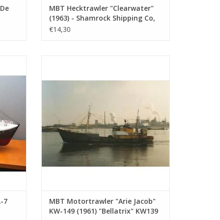
"De
MBT Hecktrawler "Clearwater"
(1963) - Shamrock Shipping Co,
Hoop"
Dublin - Bauzeichnung Maßstab
€14,30
: 100
1 : 100 (10.13.004)
55) -
MBT Motortrawler "Arie Jacob" KW-149
-
(1961) "Bellatrix" KW139 - Bauzeichnung
13.008)
Maßstab 1 : 100 (10.13.009)
EN
ZUM WARENKORB HINZUFÜGEN
-7
MBT Motortrawler "Arie Jacob"
KW-149 (1961) "Bellatrix" KW139