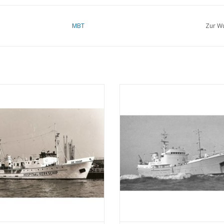
MBT
Zur Wu
Lazarett-Kirchenschiff "De Hoop"
MBT Hospitalkirchenschiff "De 
) - Ver. Lazarett-Kirchenschiff "de
(1964) - Verein Hospitalkirchensch
" - Bauzeichnung Maßstab 1 : 50
Hoop" - Bauzeichnung Maßstab 1
(10.13.002)
(10.13.003)
UM WARENKORB HINZUFÜGEN
ZUM WARENKORB HINZUFÜG