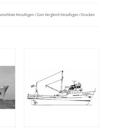
nschliste hinzufügen
/
Zum Vergleich hinzufügen
/
Drucken
Hoop"
MBT Hecktrawler "Clearwater" (1963) -
iff "De
Shamrock Shipping Co, Dublin -
 : 100
Bauzeichnung Maßstab 1 : 100 (10.13.004)
ZUM WARENKORB HINZUFÜGEN
EN