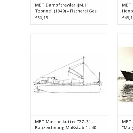
MBT Dampftrawler IJM.1"'
MBT L
Tzonne" (1949) - Fischerei Ges.
Hoop"
Petten II (1951); ex SCH 93 -
Kirch
€50,15
€48,1
Bauzeichnung Maßstab 1 : 100
Bauz
(10.13.001)
(10.1
MBT Muschelkutter "ZZ-3" - Bauzeichnung
MBT M
Maßstab 1 : 40 (10.13.005)
(1963)
Verboo
ZUM WARENKORB HINZUFÜGEN
Z
MBT Muschelkutter "ZZ-3" -
MBT 
Bauzeichnung Maßstab 1 : 40
"Marg