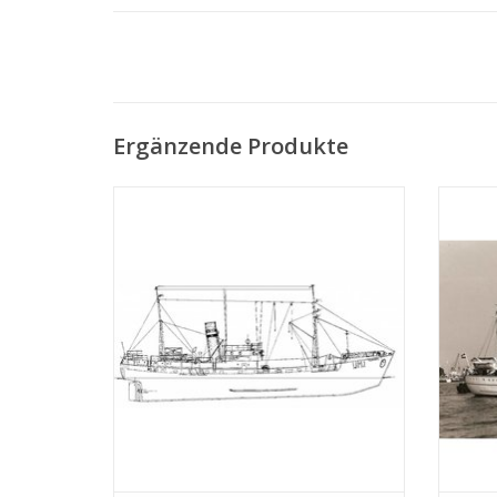
Ergänzende Produkte
MBT Dampftrawler IJM.1"' Tzonne" (1949) -
MBT 
Fischerei Ges. Petten II (1951); ex SCH 93 -
(1954
Bauzeichnung Maßstab 1 : 100 (10.13.001)
Hoop
ZUM WARENKORB HINZUFÜGEN
Z