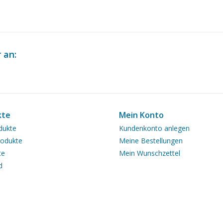
 an:
kte
Mein Konto
dukte
Kundenkonto anlegen
odukte
Meine Bestellungen
te
Mein Wunschzettel
d