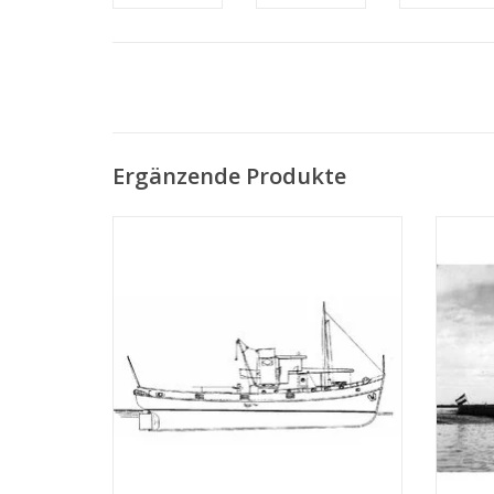
Ergänzende Produkte
MBT Fluss-Schleppboot ms "Rolf" -
MBT 
Bauzeichnung Maßstab 1 : 50 (10.14.002)
Bonnet
na
ZUM WARENKORB HINZUFÜGEN
Z