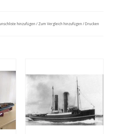
nschliste hinzufügen
/
Zum Vergleich hinzufügen
/
Drucken
" (IV)
MBT Hochseeschlepper ss "Roode Zee" (II)
hnung
(1908) - L. Smit & Co. - Bauzeichnung
Maßstab 1 : 80 (10.14.006)
EN
ZUM WARENKORB HINZUFÜGEN