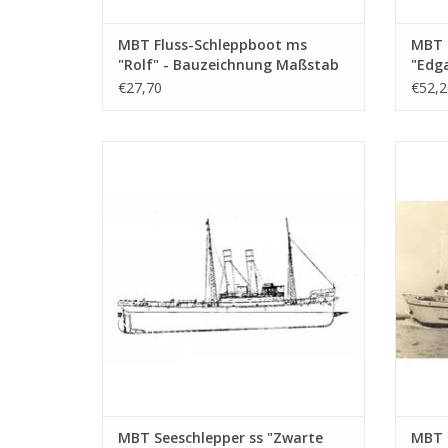
MBT Fluss-Schleppboot ms
MBT 
"Rolf" - Bauzeichnung Maßstab
"Edga
1 : 50 (10.14.002)
Suezk
€27,70
€52,2
1958 
Maßst
MBT Seeschlepper ss "Zwarte Zee" (II)
MBT S
(1906) - Bauzeichnung Maßstab 1 : 50
(1949)
(10.14.006/A)
Bauzei
ZUM WARENKORB HINZUFÜGEN
Z
MBT Seeschlepper ss "Zwarte
MBT 