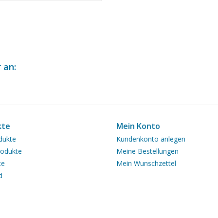
ab 1 : 100 (10.14.011)
 an:
kte
Mein Konto
dukte
Kundenkonto anlegen
odukte
Meine Bestellungen
te
Mein Wunschzettel
d