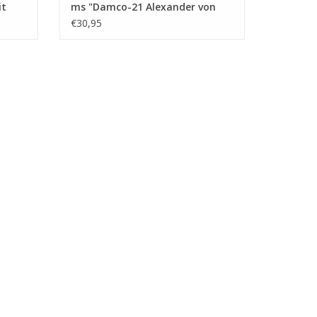
it
ms "Damco-21 Alexander von
chnung
Engelberg" (1959) - Damco
€30,95
Schifff. Ges. - Bauzeichnung
Maßstab 1 : 100 (10.14.009)