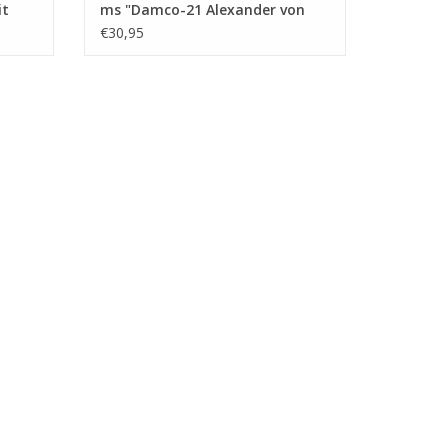
it
ms "Damco-21 Alexander von
chnung
Engelberg" (1959) - Damco
€30,95
Schifff. Ges. - Bauzeichnung
Maßstab 1 : 100 (10.14.009)