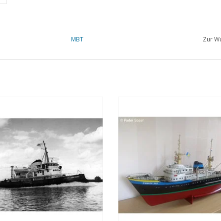
MBT
Zur Wu
Suezkanal-Schlepper ms "Edgar
MBT Seeschlepper MS "Zwarte Zee
" (1954) - Suezkanal-Gesellschaft;
(1963) - L. Smit & Co. - Bauzeic
ch 1958 "Antar" - Bauzeichnung
Maßstab 1 : 100 (10.14.005)
Maßstab 1 : 100 (10.14.003)
ZUM WARENKORB HINZUFÜG
UM WARENKORB HINZUFÜGEN