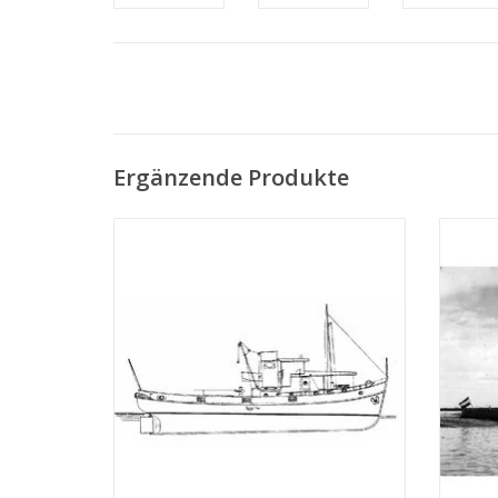
Ergänzende Produkte
MBT Fluss-Schleppboot ms "Rolf" -
MBT 
Bauzeichnung Maßstab 1 : 50 (10.14.002)
Bonnet
na
ZUM WARENKORB HINZUFÜGEN
Z