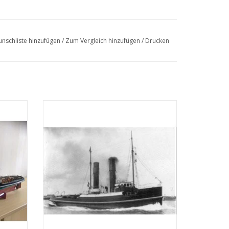
nschliste hinzufügen
/
Zum Vergleich hinzufügen
/
Drucken
" (IV)
MBT Hochseeschlepper ss "Roode Zee" (II)
hnung
(1908) - L. Smit & Co. - Bauzeichnung
Maßstab 1 : 80 (10.14.006)
EN
ZUM WARENKORB HINZUFÜGEN