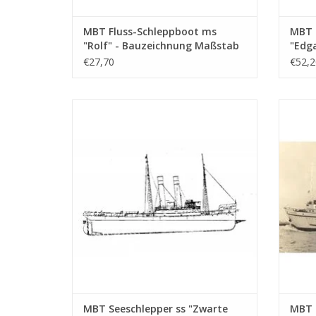
MBT Fluss-Schleppboot ms
MBT 
"Rolf" - Bauzeichnung Maßstab
"Edga
1 : 50 (10.14.002)
Suezk
€27,70
€52,2
1958 
Maßst
MBT Seeschlepper ss "Zwarte Zee" (II)
MBT S
(1906) - Bauzeichnung Maßstab 1 : 50
(1949)
(10.14.006/A)
Bauzei
ZUM WARENKORB HINZUFÜGEN
Z
MBT Seeschlepper ss "Zwarte
MBT 