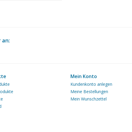
ab 1 : 100 (10.14.011)
 an:
kte
Mein Konto
dukte
Kundenkonto anlegen
odukte
Meine Bestellungen
te
Mein Wunschzettel
d