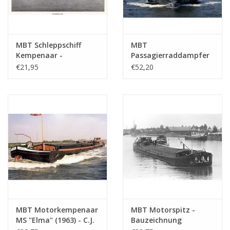
MBT Schleppschiff
MBT
Kempenaar -
Passagierraddampfer
Bauzeichnung
ss "Reederij op de Lek
€21,95
€52,20
Maßstab 1 : 75
6" (1911) -
(10.15.012)
Dampfschiff-Reederei
auf dem Lek -
Bauzeichnung
Maßstab 1 : 75
(10.15.014)
MBT Motorkempenaar
MBT Motorspitz -
MS "Elma" (1963) - C.J.
Bauzeichnung