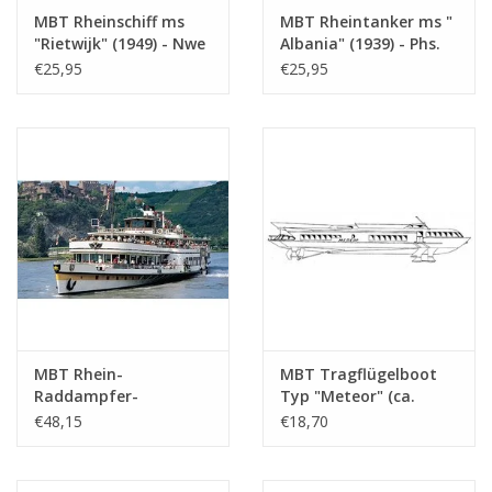
Anzahl Blätter A4 Text
0
MBT Rheinschiff ms
MBT Rheintanker ms "
Gewicht in Gramm
105
"Rietwijk" (1949) - Nwe
Albania" (1939) - Phs.
Rijnv. Ges. -
van Ommeren -
€25,95
€25,95
Besonderheiten
L.ü.A. 81 cm
Bauzeichnung
Bauzeichnung
Maßstab 1 : 100
Maßstab 1 : 100
Anmerkungen
(10.15.001)
(10.15.002)
MBT Rhein-
MBT Tragflügelboot
Raddampfer-
Typ "Meteor" (ca.
Passagierschiff ss
1960) - Bauzeichnung
€48,15
€18,70
"Goethe" (1913), nach
Maßstab 1 : 100
Verlängerung (1949) -
(10.15.009)
Köln Düsseldorfer