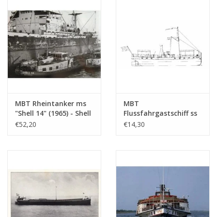
GmbH - Bauzeichnung
Maßstab 1 : 100
(10.15.005)
MBT Rheintanker ms
MBT
"Shell 14" (1965) - Shell
Flussfahrgastschiff ss
Verkaufsgesellschaft -
"Concordia" (1878) -
€52,20
€14,30
Bauzeichnung
Kralingse
Maßstab 1 : 100
Dampfschiffvereinigung
(10.15.010)
- Bauzeichnung
Maßstab 1 : 75
(10.15.011)