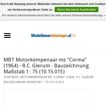
Durch die Nutzung unserer Webseite stimmen Sie dem Gebrauch von Cookies
zur Verbesserung dieser Seite zu.
Diese Nachricht Ausblenden
Für weitere Informationen beachten Sie bitte unsere Datenschutzerklärung. »
0 Artikel - €0,00
Startseite
Schiffe
Züge
MBT Motorkempenaar ms "Corma"
Holzbau
(1964) - R.C. Glerum - Bauzeichnung
Maßstab 1 : 75 (10.15.015)
Landschaft
STARTSEITE
/
MOTORKEMPENAAR MS "CORMA" (1964) - R.C. GLERUM -
BAUZEICHNUNG MASSSTAB 1 : 75 (10.15.015)
Maschinen
Dokumentation