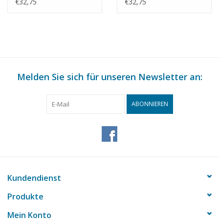
de Graaf -
Maßstab 1 : 40
€32,75
€32,75
Bauzeichnung
(10.15.017)
Maßstab 1 : 75
(10.15.016)
Melden Sie sich für unseren Newsletter an:
ABONNIEREN
Kundendienst
Produkte
Mein Konto