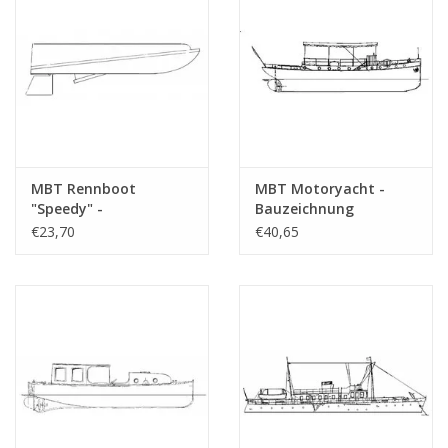
MBT Rennboot
MBT Motoryacht -
"Speedy" -
Bauzeichnung
Bauzeichnung
Maßstab 1 : 25
€23,70
€40,65
Maßstab 1 : N/A
(10.16.008)
(10.16.006)