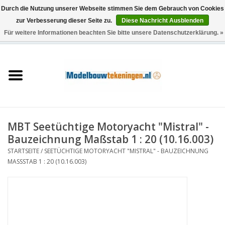
Durch die Nutzung unserer Webseite stimmen Sie dem Gebrauch von Cookies
zur Verbesserung dieser Seite zu.
Diese Nachricht Ausblenden
Für weitere Informationen beachten Sie bitte unsere Datenschutzerklärung. »
0 Artikel - €0,00
Startseite
Schiffe
Züge
MBT Seetüchtige Motoryacht "Mistral" -
Holzbau
Bauzeichnung Maßstab 1 : 20 (10.16.003)
STARTSEITE
/
SEETÜCHTIGE MOTORYACHT "MISTRAL" - BAUZEICHNUNG
Landschaft
MASSSTAB 1 : 20 (10.16.003)
Maschinen
Dokumentation