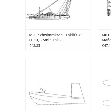
MBT Schwimmkran "Taklift 4"
MBT 
(1981) - Smit Tak -
Maßst
Bauzeichnung Maßstab 1 : 100
€48,85
€47,1
(10.19.004)
MBT Gleitboot-luftpropellergetrieben -
Bauzeichnung Maßstab 1 : N/A (10.19.009)
Bauzei
ZUM WARENKORB HINZUFÜGEN
Z