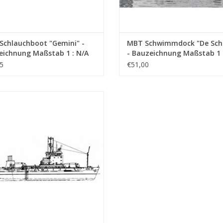
Schlauchboot "Gemini" -
MBT Schwimmdock "De Sch
eichnung Maßstab 1 : N/A
- Bauzeichnung Maßstab 1 
9.010)
(10.19.011)
5
€51,00
opperbagger "Alpha Bay" (1980) -
ain Blankevoort Dredging (UK) -
chnung Maßstab 1 : N/A (10.19.017)
UM WARENKORB HINZUFÜGEN