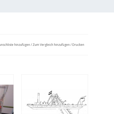
nschliste hinzufügen
/
Zum Vergleich hinzufügen
/
Drucken
ende
MBT Eimerkettenbagger - Bauzeichnung
986) -
Maßstab 1 : 100 (10.19.007)
19.006)
ZUM WARENKORB HINZUFÜGEN
EN
 (2 S.)