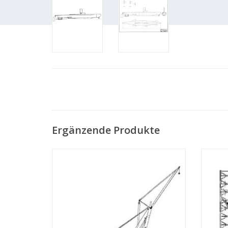
Ergänzende Produkte
MBT Schwimmkran "Taklift 4" (1981) - Smit
MBT Bo
Tak - Bauzeichnung Maßstab 1 : 100
(10.19.004)
Z
ZUM WARENKORB HINZUFÜGEN