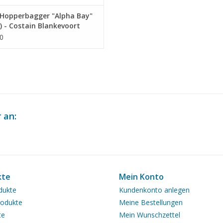
Hopperbagger "Alpha Bay"
) - Costain Blankevoort
ing (UK) - Bauzeichnung
0
ab 1 : N/A (10.19.017)
 an:
kte
Mein Konto
dukte
Kundenkonto anlegen
odukte
Meine Bestellungen
te
Mein Wunschzettel