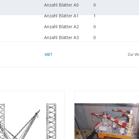
Anzahl Blätter A0
0
Anzahl Blätter A1
1
Anzahl Blätter A2
0
Anzahl Blätter A3
0
Anzahl Blätter A4
0
MBT
Zur Wu
Gesamtzahl Blätter
1
Zeichnung
Anzahl Blätter A4 Text
0
Gewicht in Gramm
65
hrinsel - Bauzeichnung Maßstab 1 :
MBT Selbstfahrende halbtauch
Besonderheiten
L.ü.A. 67 cm
125 (10.19.005)
Arbeitsplattform "Smit Semi 1" (1
Bauzeichnung Maßstab 1 : 100 (10.
UM WARENKORB HINZUFÜGEN
dM 1999/1
ZUM WARENKORB HINZUFÜG
Kopie Artikel: 12.19.008