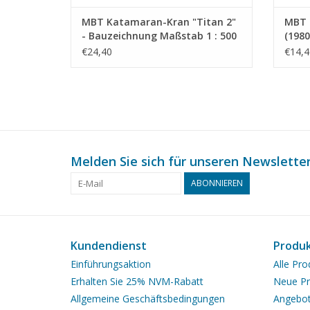
MBT Katamaran-Kran "Titan 2"
MBT 
- Bauzeichnung Maßstab 1 : 500
(1980
(10.19.016)
Dredg
€24,40
€14,4
Maßst
Melden Sie sich für unseren Newsletter
ABONNIEREN
Kundendienst
Produ
Einführungsaktion
Alle Pro
Erhalten Sie 25% NVM-Rabatt
Neue Pr
Allgemeine Geschäftsbedingungen
Angebo