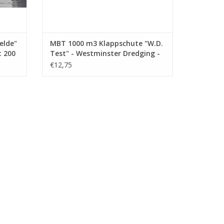
elde"
MBT 1000 m3 Klappschute "W.D.
: 200
Test" - Westminster Dredging -
Bauzeichnung Maßstab 1 : 550
€12,75
(10.19.012)