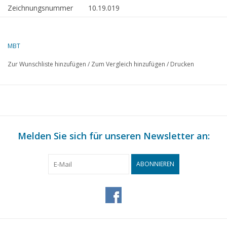
Zeichnungsnummer
10.19.019
Autor
J.TH.M. Buter
Beschreibung
Baggerschiff "Haile Sand"
MBT
Qualität
Wasserlinien; Seitenansicht;
Zur Wunschliste hinzufügen
/
Zum Vergleich hinzufügen
/
Drucken
Deckpläne
Maßstab
1 : 240
Anzahl Blätter A00
0
Anzahl Blätter A0
0
Melden Sie sich für unseren Newsletter an:
Anzahl Blätter A1
0
Anzahl Blätter A2
0
ABONNIEREN
Anzahl Blätter A3
0
Anzahl Blätter A4
1
Gesamtzahl Blätter
1