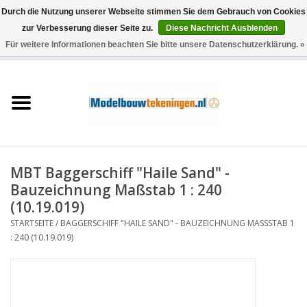
Durch die Nutzung unserer Webseite stimmen Sie dem Gebrauch von Cookies
zur Verbesserung dieser Seite zu.
Diese Nachricht Ausblenden
Für weitere Informationen beachten Sie bitte unsere Datenschutzerklärung. »
0 Artikel - €0,00
Startseite
Schiffe
Züge
MBT Baggerschiff "Haile Sand" -
Holzbau
Bauzeichnung Maßstab 1 : 240
(10.19.019)
Landschaft
STARTSEITE
/
BAGGERSCHIFF "HAILE SAND" - BAUZEICHNUNG MASSSTAB 1 :
240 (10.19.019)
Maschinen
Dokumentation