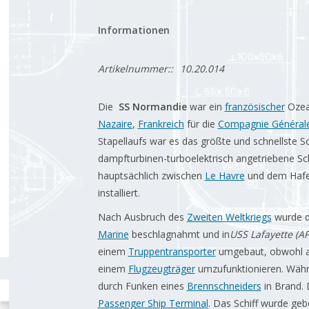
Informationen
Artikelnummer::
10.20.014
Die
SS Normandie
war ein
französischer
Ozea
Nazaire
,
Frankreich
für die
Compagnie Générale
Stapellaufs war es das größte und schnellste Sch
dampfturbinen-turboelektrisch angetriebene Sch
hauptsächlich zwischen
Le Havre
und dem Haf
installiert.
Nach Ausbruch des
Zweiten Weltkriegs
wurde d
Marine
beschlagnahmt und in
USS Lafayette (AP
einem
Truppentransporter
umgebaut, obwohl au
einem
Flugzeugträger
umzufunktionieren. Währe
durch Funken eines
Brennschneiders
in Brand. 
Passenger Ship Terminal
. Das Schiff wurde geb