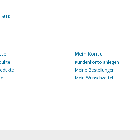
Anzahl Blätter A2
0
 an:
Anzahl Blätter A3
0
Anzahl Blätter A4
0
Gesamtanzahl Blätter
1
Zeichnung
kte
Mein Konto
Anzahl Blätter A4 Text
0
dukte
Kundenkonto anlegen
odukte
Meine Bestellungen
Gewicht in Gramm
65
te
Mein Wunschzettel
Besonderheiten
l.o.a. 63 cm
d
dM 1960/2
Kopie Artikel: 12.20.014
Anmerkungen