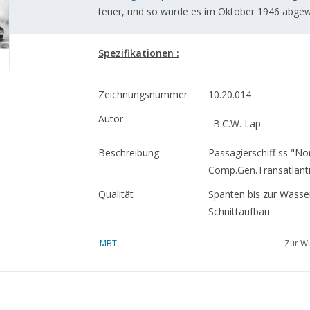
teuer, und so wurde es im Oktober 1946 abgew
Spezifikationen :
Zeichnungsnummer
10.20.014
Autor
B.C.W. Lap
Beschreibung
Passagierschiff ss "No
Comp.Gen.Transatlant
Qualität
Spanten bis zur Wasserl
Schnittaufbau
Maßstab
1 : 500
MBT
Zur Wu
Anzahl Blätter A00
0
Anzahl Blätter A0
0
Anzahl Blätter A1
1