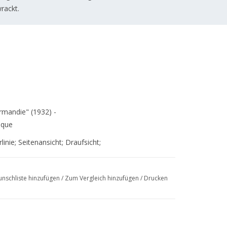
rackt.
rmandie" (1932) -
ique
inie; Seitenansicht; Draufsicht;
nschliste hinzufügen
/
Zum Vergleich hinzufügen
/
Drucken