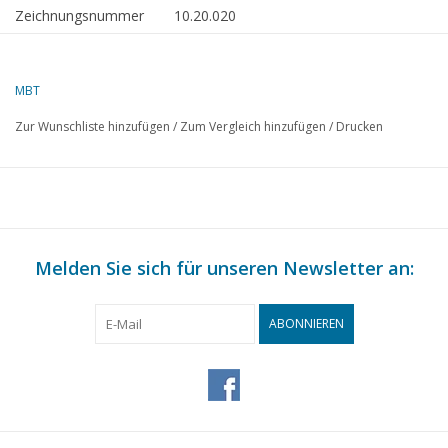
Zeichnungsnummer
10.20.020
Autor
J.TH.M. Buter
MBT
Beschreibung
Küstenmotorschiff ms "Appingedam"
Zur Wunschliste hinzufügen
/
Zum Vergleich hinzufügen
/
Drucken
Qualität
Spanten bis zur Wasserlinie; Seitenansicht;
Draufsicht
Maßstab
1 : 360
Anzahl Blätter A00
0
Anzahl Blätter A0
0
Melden Sie sich für unseren Newsletter an:
Anzahl Blätter A1
0
ABONNIEREN
Anzahl Blätter A2
0
Anzahl Blätter A3
0
Anzahl Blätter A4
1
Gesamtzahl der
1