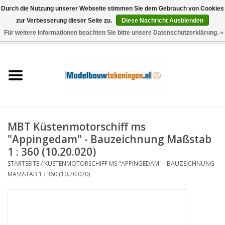
Durch die Nutzung unserer Webseite stimmen Sie dem Gebrauch von Cookies
zur Verbesserung dieser Seite zu.
Diese Nachricht Ausblenden
Für weitere Informationen beachten Sie bitte unsere Datenschutzerklärung. »
0 Artikel - €0,00
Startseite
Schiffe
Züge
MBT Küstenmotorschiff ms
Holzbau
"Appingedam" - Bauzeichnung Maßstab
1 : 360 (10.20.020)
Landschaft
STARTSEITE
/
KÜSTENMOTORSCHIFF MS "APPINGEDAM" - BAUZEICHNUNG
MASSSTAB 1 : 360 (10.20.020)
Maschinen
Dokumentation