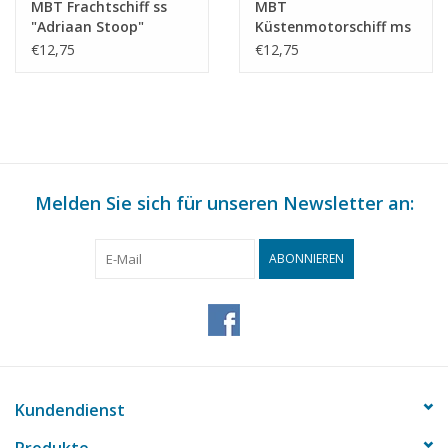
MBT Frachtschiff ss
MBT
"Adriaan Stoop"
Küstenmotorschiff ms
(1924)-r. OstBorneo,
"Agadir" - Dextramar,
€12,75
€12,75
Rot.; "Silindoeng"-KPM
Marokko? -
(1929) - Bauzeichnung
Bauzeichnung
Maßstab 1 : 430
Maßstab 1 : 500
(10.20.009)
(10.20.010)
Melden Sie sich für unseren Newsletter an:
ABONNIEREN
Kundendienst
Produkte