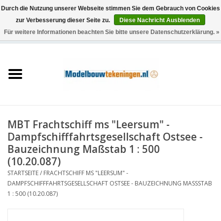
Durch die Nutzung unserer Webseite stimmen Sie dem Gebrauch von Cookies
zur Verbesserung dieser Seite zu.
Diese Nachricht Ausblenden
Für weitere Informationen beachten Sie bitte unsere Datenschutzerklärung. »
0 Artikel - €0,00
Startseite
Schiffe
Züge
MBT Frachtschiff ms "Leersum" -
Holzbau
Dampfschifffahrtsgesellschaft Ostsee -
Bauzeichnung Maßstab 1 : 500
Landschaft
(10.20.087)
STARTSEITE
/
FRACHTSCHIFF MS "LEERSUM" -
DAMPFSCHIFFFAHRTSGESELLSCHAFT OSTSEE - BAUZEICHNUNG MASSSTAB 1
Maschinen
: 500 (10.20.087)
Dokumentation