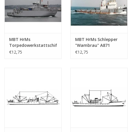
MBT HrMs
MBT HrMs Schlepper
Torpedowerkstattschiff
"Wambrau" A871
"Mercuur" A900 (1987) -
(1956) - Bauzeichnung
€12,75
€12,75
Bauzeichnung
Maßstab 1 : 500
Maßstab 1 : 500
(10.20.008)
(10.20.007)