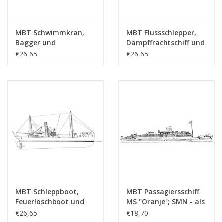
Gesamtanzahl
1
Zeichnungsblätter
MBT Schwimmkran,
MBT Flussschlepper,
Anzahl A4 Textblätter
0
Bagger und
Dampffrachtschiff und
Hopperbagger -
Dampftrawler -
€26,65
€26,65
Gewicht in Gramm
35
Bauzeichnung
Bauzeichnung
Maßstab 1 : Various
Maßstab 1 :
Besonderheiten
l.o.a. 26,3 cm
(10.20.001)
Verschiedene
(10.20.002)
Anmerkungen
Baujahr?
Ì´Ì_
MBT Schleppboot,
MBT Passagiersschiff
Feuerlöschboot und
MS "Oranje"; SMN - als
Motorkreuzer -
Hospitalschiff (1942-
€26,65
€18,70
Bauzeichnung
1945) - Bauzeichnung