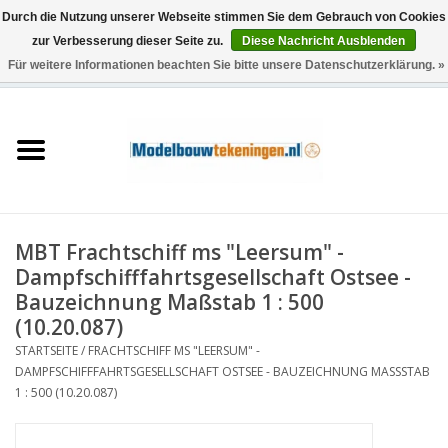
Durch die Nutzung unserer Webseite stimmen Sie dem Gebrauch von Cookies
zur Verbesserung dieser Seite zu.
Diese Nachricht Ausblenden
Für weitere Informationen beachten Sie bitte unsere Datenschutzerklärung. »
0 Artikel - €0,00
Startseite
Schiffe
Züge
MBT Frachtschiff ms "Leersum" -
Holzbau
Dampfschifffahrtsgesellschaft Ostsee -
Bauzeichnung Maßstab 1 : 500
Landschaft
(10.20.087)
STARTSEITE
/
FRACHTSCHIFF MS "LEERSUM" -
DAMPFSCHIFFFAHRTSGESELLSCHAFT OSTSEE - BAUZEICHNUNG MASSSTAB 1
Maschinen
: 500 (10.20.087)
Dokumentation