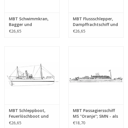
Gesamtanzahl
1
Zeichnungsblätter
MBT Schwimmkran,
MBT Flussschlepper,
Anzahl A4 Textblätter
0
Bagger und
Dampffrachtschiff und
Hopperbagger -
Dampftrawler -
€26,65
€26,65
Gewicht in Gramm
35
Bauzeichnung
Bauzeichnung
Maßstab 1 : Various
Maßstab 1 :
Besonderheiten
l.o.a. 26,3 cm
(10.20.001)
Verschiedene
(10.20.002)
Anmerkungen
Baujahr?
Ì´Ì_
MBT Schleppboot,
MBT Passagiersschiff
Feuerlöschboot und
MS "Oranje"; SMN - als
Motorkreuzer -
Hospitalschiff (1942-
€26,65
€18,70
Bauzeichnung
1945) - Bauzeichnung