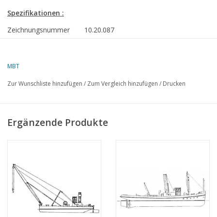
Spezifikationen :
Zeichnungsnummer
10.20.087
Autor
J.TH.M. Buter
Beschreibung
Frachtschiff ms " Leersum"-
MBT
Dampfschifffahrtsges. Ostsee
Zur Wunschliste hinzufügen
/
Zum Vergleich hinzufügen
/
Drucken
Qualität
Seitenansicht; Deckpläne
Maßstab
1 : 500
Ergänzende Produkte
Anzahl Blätter A00
0
Anzahl Blätter A0
0
Anzahl Blätter A1
0
Anzahl Blätter A2
0
Anzahl Blätter A3
1
Anzahl Blätter A4
0