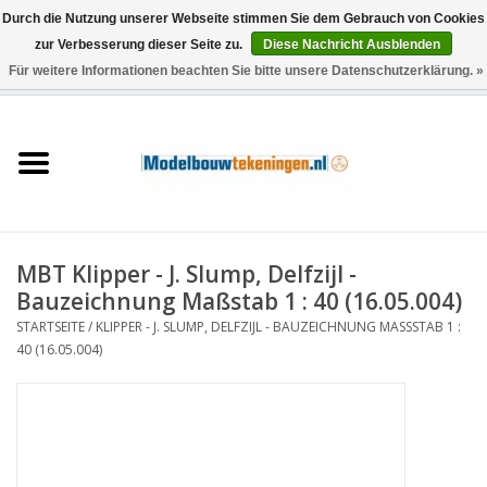
Durch die Nutzung unserer Webseite stimmen Sie dem Gebrauch von Cookies
zur Verbesserung dieser Seite zu.
Diese Nachricht Ausblenden
Für weitere Informationen beachten Sie bitte unsere Datenschutzerklärung. »
0 Artikel - €0,00
Startseite
Schiffe
Züge
MBT Klipper - J. Slump, Delfzijl -
Holzbau
Bauzeichnung Maßstab 1 : 40 (16.05.004)
STARTSEITE
/
KLIPPER - J. SLUMP, DELFZIJL - BAUZEICHNUNG MASSSTAB 1 : 4
Landschaft
0 (16.05.004)
Maschinen
Dokumentation