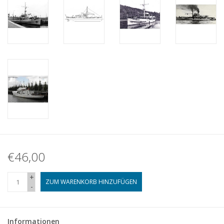
€46,00
+
ZUM WARENKORB HINZUFÜGEN
-
Informationen