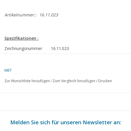
Artikelnummer::
16.11.023
Spezifikationen :
Zeichnungsnummer
16.11.023
Beschreibung
Torpedowerkstattschiff HrMs "Mercuur"
A829 (1935)
MBT
Qualität
sp/Linien 1:25/1:50; allgemeiner Plan
Zur Wunschliste hinzufügen
/
Zum Vergleich hinzufügen
/
Drucken
Schwierigkeitsgrad
D
Maßstab
1 : 100
Anzahl Blätter A00
0
Anzahl Blätter A0
1
Melden Sie sich für unseren Newsletter an:
Anzahl Blätter A1
1