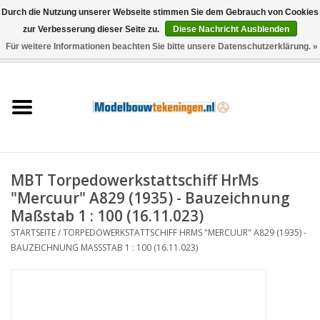
Durch die Nutzung unserer Webseite stimmen Sie dem Gebrauch von Cookies
zur Verbesserung dieser Seite zu.
Diese Nachricht Ausblenden
Für weitere Informationen beachten Sie bitte unsere Datenschutzerklärung. »
0 Artikel - €0,00
Startseite
Schiffe
Züge
MBT Torpedowerkstattschiff HrMs
Holzbau
"Mercuur" A829 (1935) - Bauzeichnung
Maßstab 1 : 100 (16.11.023)
Landschaft
STARTSEITE
/
TORPEDOWERKSTATTSCHIFF HRMS "MERCUUR" A829 (1935) -
BAUZEICHNUNG MASSSTAB 1 : 100 (16.11.023)
Maschinen
Dokumentation