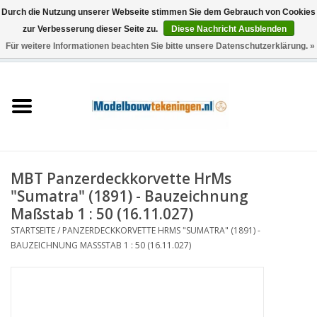
Durch die Nutzung unserer Webseite stimmen Sie dem Gebrauch von Cookies
zur Verbesserung dieser Seite zu.
Diese Nachricht Ausblenden
Für weitere Informationen beachten Sie bitte unsere Datenschutzerklärung. »
0 Artikel - €0,00
Startseite
Schiffe
Züge
MBT Panzerdeckkorvette HrMs
Holzbau
"Sumatra" (1891) - Bauzeichnung
Maßstab 1 : 50 (16.11.027)
Landschaft
STARTSEITE
/
PANZERDECKKORVETTE HRMS "SUMATRA" (1891) -
BAUZEICHNUNG MASSSTAB 1 : 50 (16.11.027)
Maschinen
Dokumentation