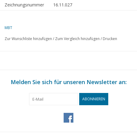
Zeichnungsnummer
16.11.027
Beschreibung
Panzerdeckkorvette HrMs
"Sumatra" (1891)
MBT
Qualität
sp/Linien; allgemeiner Plan;
Zur Wunschliste hinzufügen
/
Zum Vergleich hinzufügen
/
Drucken
Takelplan 1:100
Schwierigkeitsgrad
D
Maßstab
1 : 50
Anzahl Blätter A00
3
Melden Sie sich für unseren Newsletter an:
Anzahl Blätter A0
0
Anzahl Blätter A1
1
ABONNIEREN
Anzahl Blätter A2
0
Anzahl Blätter A3
0
Anzahl Blätter A4
0