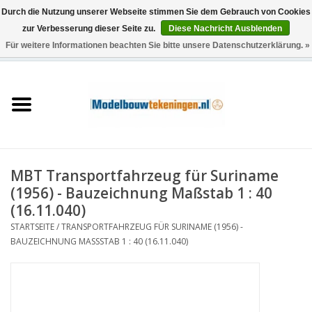
Durch die Nutzung unserer Webseite stimmen Sie dem Gebrauch von Cookies
zur Verbesserung dieser Seite zu.
Diese Nachricht Ausblenden
Für weitere Informationen beachten Sie bitte unsere Datenschutzerklärung. »
0 Artikel - €0,00
Startseite
Schiffe
Züge
MBT Transportfahrzeug für Suriname
Holzbau
(1956) - Bauzeichnung Maßstab 1 : 40
(16.11.040)
Landschaft
STARTSEITE
/
TRANSPORTFAHRZEUG FÜR SURINAME (1956) -
BAUZEICHNUNG MASSSTAB 1 : 40 (16.11.040)
Maschinen
Dokumentation