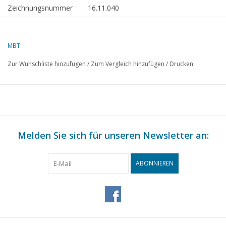
Zeichnungsnummer
16.11.040
Beschreibung
Transportschiff für Suriname
(1956)
MBT
Qualität
Spanten/Linien 1:20; allgemeiner
Zur Wunschliste hinzufügen
/
Zum Vergleich hinzufügen
/
Drucken
Plan
Schwierigkeitsgrad
D
Maßstab
1 : 40
Anzahl Blätter A00
1
Melden Sie sich für unseren Newsletter an:
Anzahl Blätter A0
0
Anzahl Blätter A1
1
ABONNIEREN
Anzahl Blätter A2
0
Anzahl Blätter A3
0
Anzahl Blätter A4
0