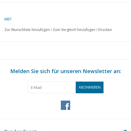
Autor
Scheepswerf De Biesbosch
MBT
Beschreibung
Frachtschiff (1956)
Zur Wunschliste hinzufügen
/
Zum Vergleich hinzufügen
/
Drucken
Qualität
Spantenrisse 1:25, Hauptspant 1:20; allgem
Details versch. Maßstäbe
Schwierigkeitsgrad
D
Maßstab
1 : 100
Anzahl Blätter A00
3
Melden Sie sich für unseren Newsletter an:
Anzahl Blätter A0
0
ABONNIEREN
Anzahl Blätter A1
2
Anzahl Blätter A2
1
Anzahl Blätter A3
0
Anzahl Blätter A4
0