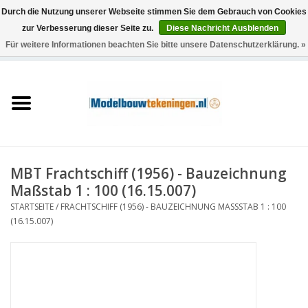
Durch die Nutzung unserer Webseite stimmen Sie dem Gebrauch von Cookies
zur Verbesserung dieser Seite zu.
Diese Nachricht Ausblenden
Für weitere Informationen beachten Sie bitte unsere Datenschutzerklärung. »
0 Artikel - €0,00
Startseite
Schiffe
Züge
MBT Frachtschiff (1956) - Bauzeichnung
Holzbau
Maßstab 1 : 100 (16.15.007)
STARTSEITE
/
FRACHTSCHIFF (1956) - BAUZEICHNUNG MASSSTAB 1 : 100 (
Landschaft
16.15.007)
Maschinen
Dokumentation