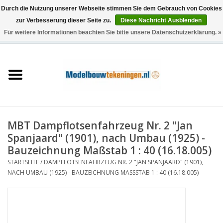
Durch die Nutzung unserer Webseite stimmen Sie dem Gebrauch von Cookies
zur Verbesserung dieser Seite zu.
Diese Nachricht Ausblenden
Für weitere Informationen beachten Sie bitte unsere Datenschutzerklärung. »
0 Artikel - €0,00
Startseite
Schiffe
Züge
MBT Dampflotsenfahrzeug Nr. 2 "Jan
Holzbau
Spanjaard" (1901), nach Umbau (1925) -
Bauzeichnung Maßstab 1 : 40 (16.18.005)
Landschaft
STARTSEITE
/
DAMPFLOTSENFAHRZEUG NR. 2 "JAN SPANJAARD" (1901),
NACH UMBAU (1925) - BAUZEICHNUNG MASSSTAB 1 : 40 (16.18.005)
Maschinen
Dokumentation