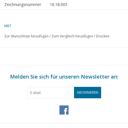
Zeichnungsnummer
16.18.005
Beschreibung
Dampflotsenfahrzeug Nr. 2 "Jan Spanjaard
Umbau (1925)
MBT
Qualität
Spanten/Linien; allgemeiner Plan; Takelpla
Zur Wunschliste hinzufügen
/
Zum Vergleich hinzufügen
/
Drucken
Schwierigkeitsgrad
D
Maßstab
1 : 40
Anzahl Blätter A00
5
Anzahl Blätter A0
0
Melden Sie sich für unseren Newsletter an:
Anzahl Blätter A1
0
Anzahl Blätter A2
0
ABONNIEREN
Anzahl Blätter A3
0
Anzahl Blätter A4
0
Gesamtzahl der
5