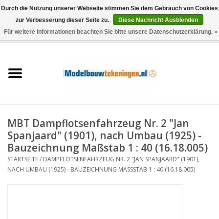
Durch die Nutzung unserer Webseite stimmen Sie dem Gebrauch von Cookies
zur Verbesserung dieser Seite zu.
Diese Nachricht Ausblenden
Für weitere Informationen beachten Sie bitte unsere Datenschutzerklärung. »
0 Artikel - €0,00
Startseite
Schiffe
Züge
MBT Dampflotsenfahrzeug Nr. 2 "Jan
Holzbau
Spanjaard" (1901), nach Umbau (1925) -
Bauzeichnung Maßstab 1 : 40 (16.18.005)
Landschaft
STARTSEITE
/
DAMPFLOTSENFAHRZEUG NR. 2 "JAN SPANJAARD" (1901),
NACH UMBAU (1925) - BAUZEICHNUNG MASSSTAB 1 : 40 (16.18.005)
Maschinen
Dokumentation