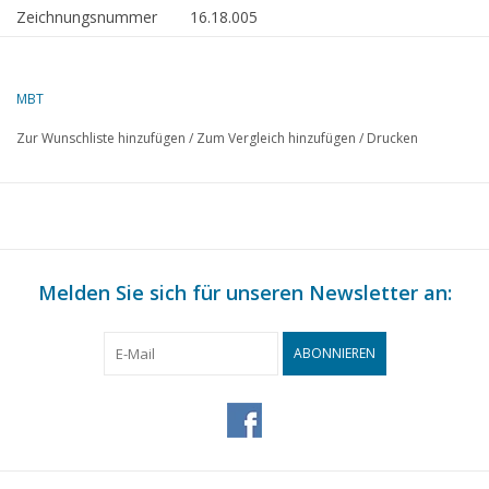
Zeichnungsnummer
16.18.005
Beschreibung
Dampflotsenfahrzeug Nr. 2 "Jan Spanjaard
Umbau (1925)
MBT
Qualität
Spanten/Linien; allgemeiner Plan; Takelpla
Zur Wunschliste hinzufügen
/
Zum Vergleich hinzufügen
/
Drucken
Schwierigkeitsgrad
D
Maßstab
1 : 40
Anzahl Blätter A00
5
Anzahl Blätter A0
0
Melden Sie sich für unseren Newsletter an:
Anzahl Blätter A1
0
Anzahl Blätter A2
0
ABONNIEREN
Anzahl Blätter A3
0
Anzahl Blätter A4
0
Gesamtzahl der
5