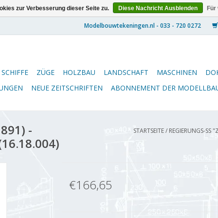
kies zur Verbesserung dieser Seite zu.
Diese Nachricht Ausblenden
Für
SCHIFFE
ZÜGE
HOLZBAU
LANDSCHAFT
MASCHINEN
DO
NUNGEN
NEUE ZEITSCHRIFTEN
ABONNEMENT DER MODELLBA
891) -
STARTSEITE
/
REGIERUNGS-SS "Z
(16.18.004)
€166,65